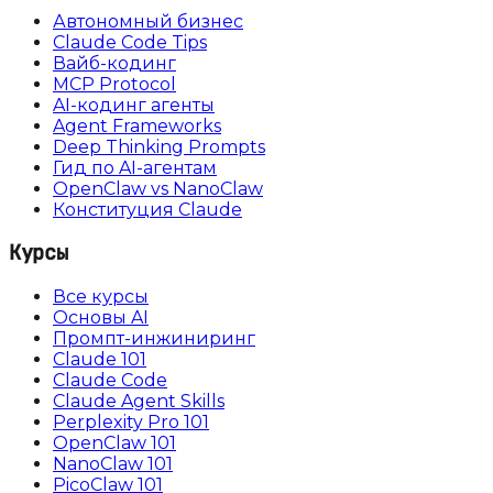
Автономный бизнес
Claude Code Tips
Вайб-кодинг
MCP Protocol
AI-кодинг агенты
Agent Frameworks
Deep Thinking Prompts
Гид по AI-агентам
OpenClaw vs NanoClaw
Конституция Claude
Курсы
Все курсы
Основы AI
Промпт-инжиниринг
Claude 101
Claude Code
Claude Agent Skills
Perplexity Pro 101
OpenClaw 101
NanoClaw 101
PicoClaw 101