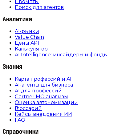
Промпты
Поиск для агентов
Аналитика
AI-рынки
Value Chain
Цены API
Калькулятор
AI Intelligence: инсайдеры и фонды
Знания
Карта профессий и AI
AI-агенты для бизнеса
AI для профессий
Gartner MQ анализы
Оценка автономизации
Глоссарий
Кейсы внедрения ИИ
FAQ
Справочники