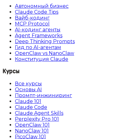
Автономный бизнес
Claude Code Tips
Вайб-кодинг
MCP Protocol
AI-кодинг агенты
Agent Frameworks
Deep Thinking Prompts
Гид по AI-агентам
OpenClaw vs NanoClaw
Конституция Claude
Курсы
Все курсы
Основы AI
Промпт-инжиниринг
Claude 101
Claude Code
Claude Agent Skills
Perplexity Pro 101
OpenClaw 101
NanoClaw 101
PicoClaw 101