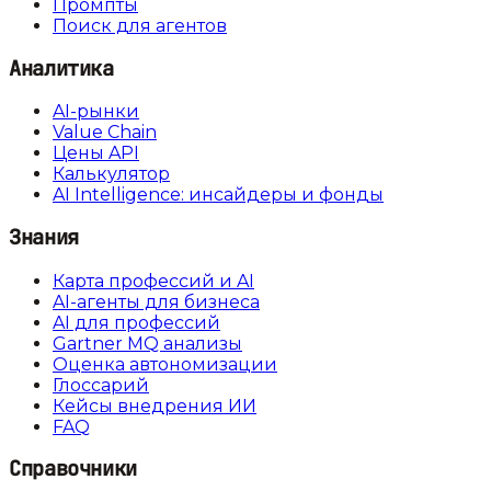
Промпты
Поиск для агентов
Аналитика
AI-рынки
Value Chain
Цены API
Калькулятор
AI Intelligence: инсайдеры и фонды
Знания
Карта профессий и AI
AI-агенты для бизнеса
AI для профессий
Gartner MQ анализы
Оценка автономизации
Глоссарий
Кейсы внедрения ИИ
FAQ
Справочники