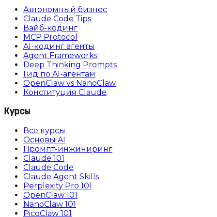
Автономный бизнес
Claude Code Tips
Вайб-кодинг
MCP Protocol
AI-кодинг агенты
Agent Frameworks
Deep Thinking Prompts
Гид по AI-агентам
OpenClaw vs NanoClaw
Конституция Claude
Курсы
Все курсы
Основы AI
Промпт-инжиниринг
Claude 101
Claude Code
Claude Agent Skills
Perplexity Pro 101
OpenClaw 101
NanoClaw 101
PicoClaw 101