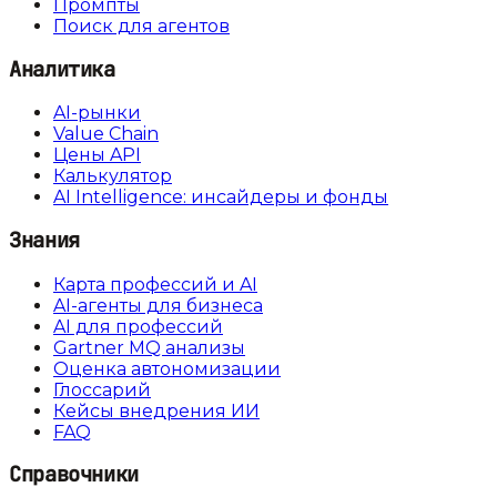
Промпты
Поиск для агентов
Аналитика
AI-рынки
Value Chain
Цены API
Калькулятор
AI Intelligence: инсайдеры и фонды
Знания
Карта профессий и AI
AI-агенты для бизнеса
AI для профессий
Gartner MQ анализы
Оценка автономизации
Глоссарий
Кейсы внедрения ИИ
FAQ
Справочники