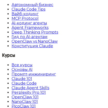
Автономный бизнес
Claude Code Tips
Вайб-кодинг
MCP Protocol
AI-кодинг агенты
Agent Frameworks
Deep Thinking Prompts
Гид по AI-агентам
OpenClaw vs NanoClaw
Конституция Claude
Курсы
Все курсы
Основы AI
Промпт-инжиниринг
Claude 101
Claude Code
Claude Agent Skills
Perplexity Pro 101
OpenClaw 101
NanoClaw 101
PicoClaw 101