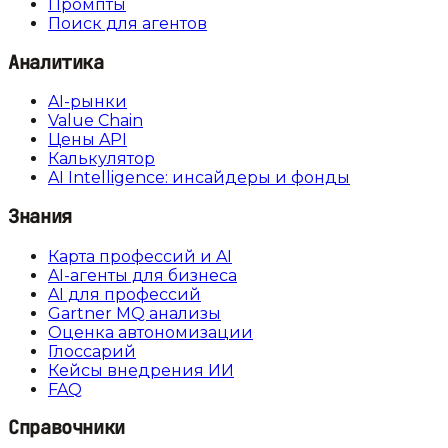
Промпты
Поиск для агентов
Аналитика
AI-рынки
Value Chain
Цены API
Калькулятор
AI Intelligence: инсайдеры и фонды
Знания
Карта профессий и AI
AI-агенты для бизнеса
AI для профессий
Gartner MQ анализы
Оценка автономизации
Глоссарий
Кейсы внедрения ИИ
FAQ
Справочники