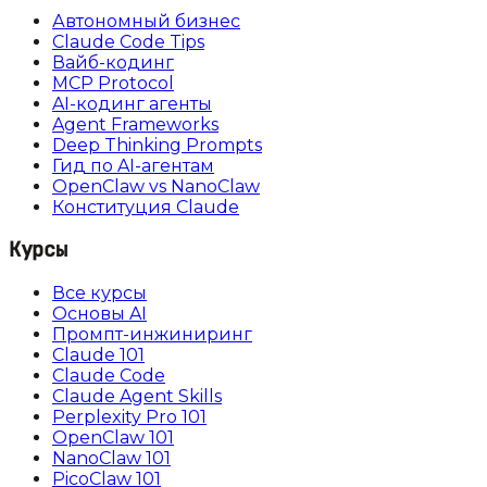
Автономный бизнес
Claude Code Tips
Вайб-кодинг
MCP Protocol
AI-кодинг агенты
Agent Frameworks
Deep Thinking Prompts
Гид по AI-агентам
OpenClaw vs NanoClaw
Конституция Claude
Курсы
Все курсы
Основы AI
Промпт-инжиниринг
Claude 101
Claude Code
Claude Agent Skills
Perplexity Pro 101
OpenClaw 101
NanoClaw 101
PicoClaw 101