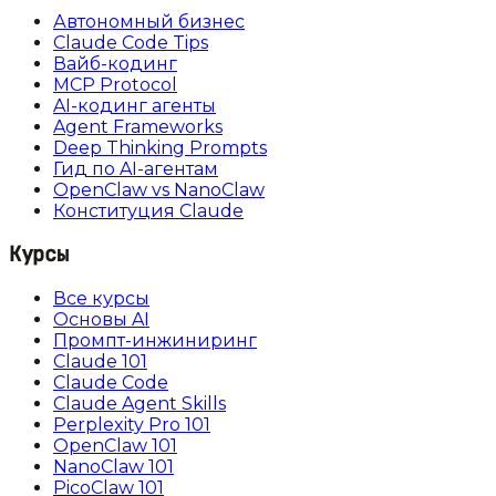
Автономный бизнес
Claude Code Tips
Вайб-кодинг
MCP Protocol
AI-кодинг агенты
Agent Frameworks
Deep Thinking Prompts
Гид по AI-агентам
OpenClaw vs NanoClaw
Конституция Claude
Курсы
Все курсы
Основы AI
Промпт-инжиниринг
Claude 101
Claude Code
Claude Agent Skills
Perplexity Pro 101
OpenClaw 101
NanoClaw 101
PicoClaw 101