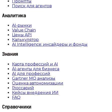
Промпты
Поиск для агентов
Аналитика
AI-рынки
Value Chain
Цены API
Калькулятор
AI Intelligence: инсайдеры и фонды
Знания
Карта профессий и AI
AI-агенты для бизнеса
AI для профессий
Gartner MQ анализы
Оценка автономизации
Глоссарий
Кейсы внедрения ИИ
FAQ
Справочники