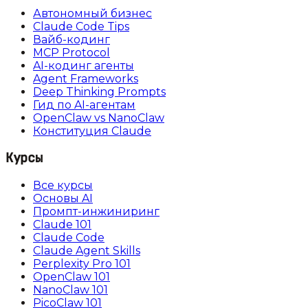
Автономный бизнес
Claude Code Tips
Вайб-кодинг
MCP Protocol
AI-кодинг агенты
Agent Frameworks
Deep Thinking Prompts
Гид по AI-агентам
OpenClaw vs NanoClaw
Конституция Claude
Курсы
Все курсы
Основы AI
Промпт-инжиниринг
Claude 101
Claude Code
Claude Agent Skills
Perplexity Pro 101
OpenClaw 101
NanoClaw 101
PicoClaw 101