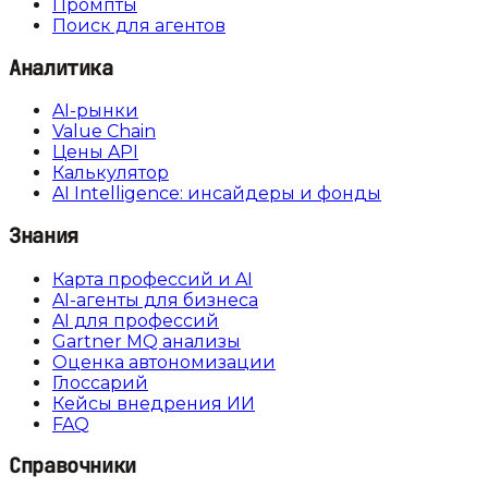
Промпты
Поиск для агентов
Аналитика
AI-рынки
Value Chain
Цены API
Калькулятор
AI Intelligence: инсайдеры и фонды
Знания
Карта профессий и AI
AI-агенты для бизнеса
AI для профессий
Gartner MQ анализы
Оценка автономизации
Глоссарий
Кейсы внедрения ИИ
FAQ
Справочники