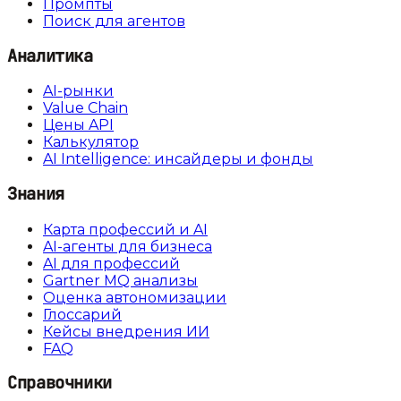
Промпты
Поиск для агентов
Аналитика
AI-рынки
Value Chain
Цены API
Калькулятор
AI Intelligence: инсайдеры и фонды
Знания
Карта профессий и AI
AI-агенты для бизнеса
AI для профессий
Gartner MQ анализы
Оценка автономизации
Глоссарий
Кейсы внедрения ИИ
FAQ
Справочники