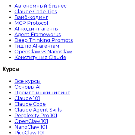
Автономный бизнес
Claude Code Tips
Вайб-кодинг
MCP Protocol
AI-кодинг агенты
Agent Frameworks
Deep Thinking Prompts
Гид по AI-агентам
OpenClaw vs NanoClaw
Конституция Claude
Курсы
Все курсы
Основы AI
Промпт-инжиниринг
Claude 101
Claude Code
Claude Agent Skills
Perplexity Pro 101
OpenClaw 101
NanoClaw 101
PicoClaw 101