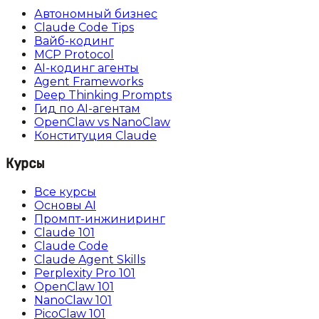
Автономный бизнес
Claude Code Tips
Вайб-кодинг
MCP Protocol
AI-кодинг агенты
Agent Frameworks
Deep Thinking Prompts
Гид по AI-агентам
OpenClaw vs NanoClaw
Конституция Claude
Курсы
Все курсы
Основы AI
Промпт-инжиниринг
Claude 101
Claude Code
Claude Agent Skills
Perplexity Pro 101
OpenClaw 101
NanoClaw 101
PicoClaw 101