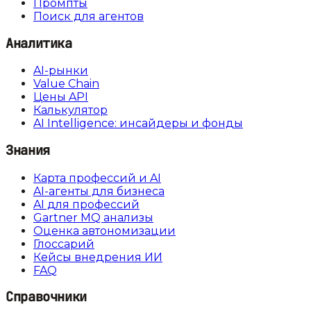
Промпты
Поиск для агентов
Аналитика
AI-рынки
Value Chain
Цены API
Калькулятор
AI Intelligence: инсайдеры и фонды
Знания
Карта профессий и AI
AI-агенты для бизнеса
AI для профессий
Gartner MQ анализы
Оценка автономизации
Глоссарий
Кейсы внедрения ИИ
FAQ
Справочники