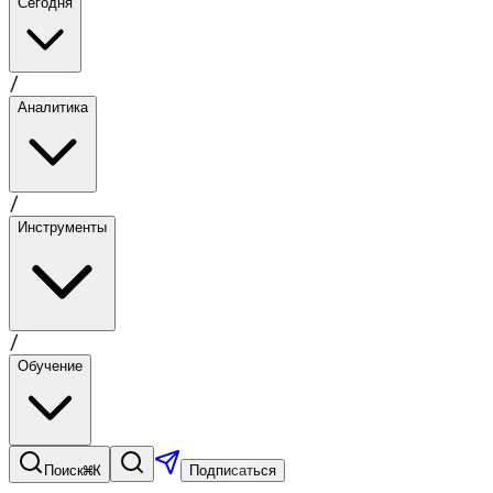
Сегодня
/
Аналитика
/
Инструменты
/
Обучение
⌘K
Поиск
Подписаться