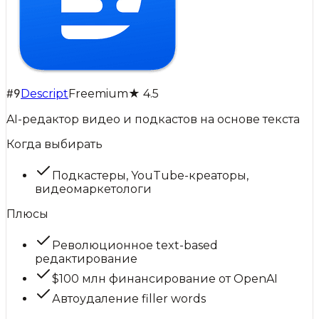
#
9
Descript
Freemium
★
4.5
AI-редактор видео и подкастов на основе текста
Когда выбирать
Подкастеры, YouTube-креаторы,
видеомаркетологи
Плюсы
Революционное text-based
редактирование
$100 млн финансирование от OpenAI
Автоудаление filler words