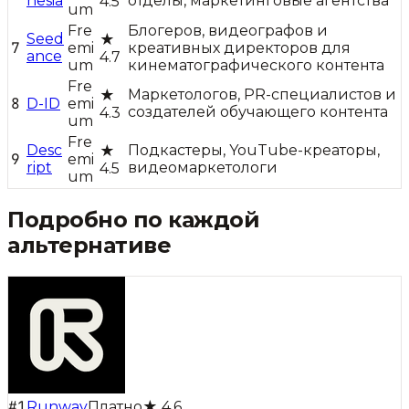
hesia
отделы, маркетинговые агентства
4.5
um
Fre
Блогеров, видеографов и
Seed
★
7
emi
креативных директоров для
ance
4.7
um
кинематографического контента
Fre
Маркетологов, PR-специалистов и
★
8
D-ID
emi
создателей обучающего контента
4.3
um
Fre
Desc
Подкастеры, YouTube-креаторы,
★
9
emi
ript
видеомаркетологи
4.5
um
Подробно по каждой
альтернативе
#
1
Runway
Платно
★
4.6