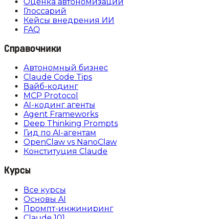
Оценка автономизации
Глоссарий
Кейсы внедрения ИИ
FAQ
Справочники
Автономный бизнес
Claude Code Tips
Вайб-кодинг
MCP Protocol
AI-кодинг агенты
Agent Frameworks
Deep Thinking Prompts
Гид по AI-агентам
OpenClaw vs NanoClaw
Конституция Claude
Курсы
Все курсы
Основы AI
Промпт-инжиниринг
Claude 101