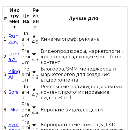
Инс
Ре
тру
Це
йт
#
Лучше для
мен
на
ин
т
г
Пл
Run
★
1
атн
Кинематограф, реклама
way
4.6
о
Fre
Видеопродюсеры, маркетологи и
Lum
★
2
emi
креаторы, создающие short-form
a AI
4.3
um
контент
Fre
Блогеров, SMM-менеджеров и
Kling
★
3
emi
маркетологов для создания
AI
4.6
um
видеоконтента
Пл
Рекламные ролики, социальный
★
4
Sora
атн
контент, прототипирование
4.7
о
видео, B-roll
Fre
★
5
Pika
emi
Короткие видео, соцсети
4.4
um
Fre
Synt
Корпоративные команды, L&D
★
6
emi