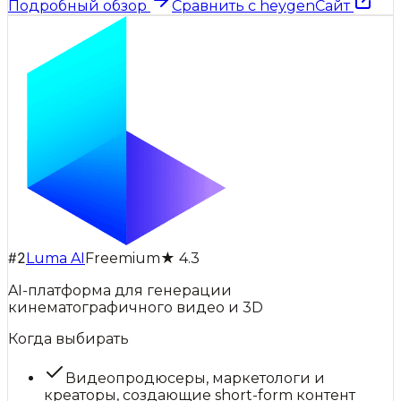
Подробный обзор
Сравнить с
heygen
Сайт
#
2
Luma AI
Freemium
★
4.3
AI-платформа для генерации
кинематографичного видео и 3D
Когда выбирать
Видеопродюсеры, маркетологи и
креаторы, создающие short-form контент