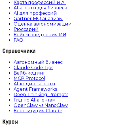
Карта профессий и AI
AI-агенты для бизнеса
AI для профессий
Gartner MQ анализы
Оценка автономизации
Глоссарий
Кейсы внедрения ИИ
FAQ
Справочники
Автономный бизнес
Claude Code Tips
Вайб-кодинг
MCP Protocol
AI-кодинг агенты
Agent Frameworks
Deep Thinking Prompts
Гид по AI-агентам
OpenClaw vs NanoClaw
Конституция Claude
Курсы