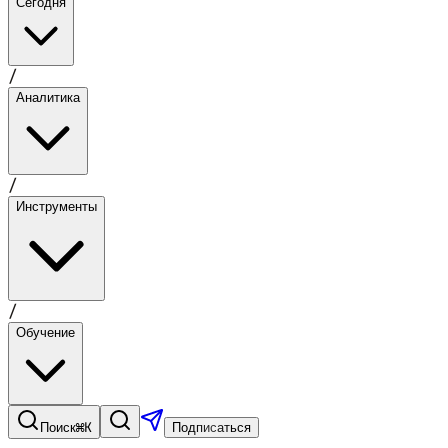
Сегодня
/
Аналитика
/
Инструменты
/
Обучение
⌘K
Поиск
Подписаться