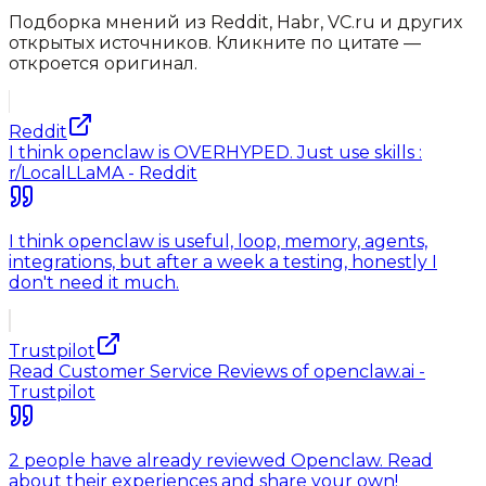
Подборка мнений из Reddit, Habr, VC.ru и других
открытых источников. Кликните по цитате —
откроется оригинал.
Reddit
I think openclaw is OVERHYPED. Just use skills :
r/LocalLLaMA - Reddit
I think openclaw is useful, loop, memory, agents,
integrations, but after a week a testing, honestly I
don't need it much.
Trustpilot
Read Customer Service Reviews of openclaw.ai -
Trustpilot
2 people have already reviewed Openclaw. Read
about their experiences and share your own!