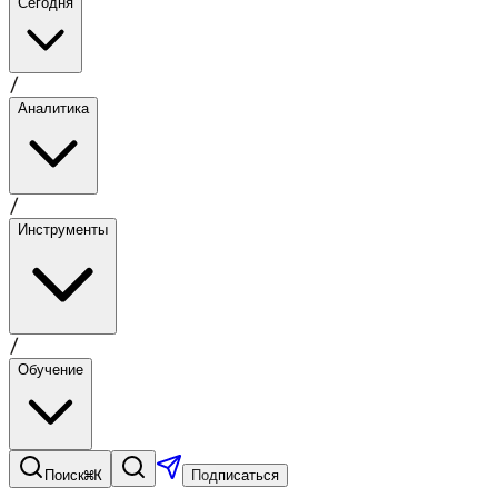
Сегодня
/
Аналитика
/
Инструменты
/
Обучение
⌘K
Поиск
Подписаться