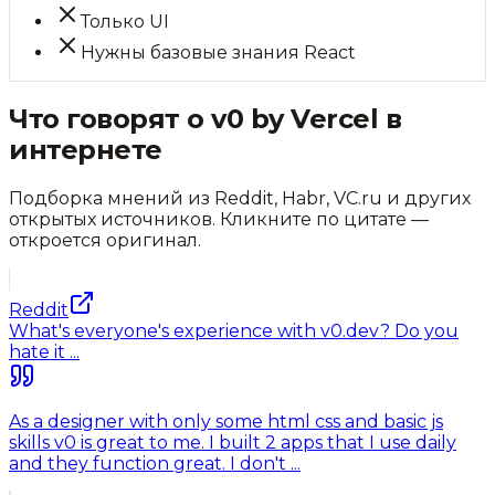
Только UI
Нужны базовые знания React
Что говорят о
v0 by Vercel
в
интернете
Подборка мнений из Reddit, Habr, VC.ru и других
открытых источников. Кликните по цитате —
откроется оригинал.
Reddit
What's everyone's experience with v0.dev? Do you
hate it ...
As a designer with only some html css and basic js
skills v0 is great to me. I built 2 apps that I use daily
and they function great. I don't ...