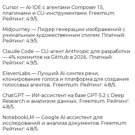
Cursor
—
AI-IDE с агентами Composer 1.5,
плагинами и CLI-инструментами
.
Freemium.
Рейтинг: 4.9/5.
Midjourney
—
Лидер генерации изображений с
уникальным художественным стилем
.
Платный.
Рейтинг: 4.9/5.
Claude Code
—
CLI-агент Anthropic для разработки
— 4% коммитов на GitHub в 2026.
.
Платный.
Рейтинг: 4.9/5.
ElevenLabs
—
Лучший AI-синтез речи,
клонирование голоса и платформа для создания
голосовых агентов.
.
Freemium.
Рейтинг: 4.8/5.
ChatGPT
—
ИИ-ассистент на базе GPT-5.2 с Deep
Research и анализом данных.
.
Freemium.
Рейтинг:
4.8/5.
NotebookLM
—
Google AI-ассистент для
исследований и анализа документов
.
Freemium.
Рейтинг: 4.8/5.