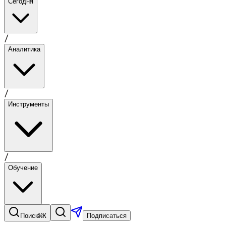
Сегодня
/
Аналитика
/
Инструменты
/
Обучение
⌘K
Поиск
Подписаться