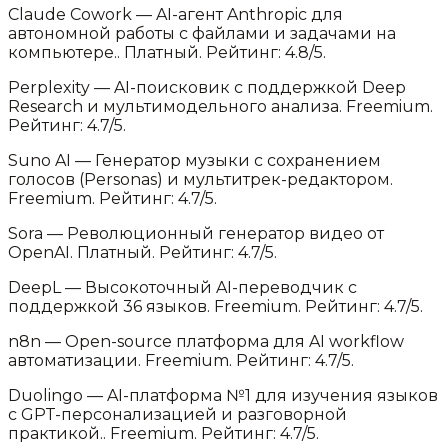
Claude Cowork
—
AI-агент Anthropic для
автономной работы с файлами и задачами на
компьютере.
.
Платный.
Рейтинг: 4.8/5.
Perplexity
—
AI-поисковик с поддержкой Deep
Research и мультимодельного анализа
.
Freemium.
Рейтинг: 4.7/5.
Suno AI
—
Генератор музыки с сохранением
голосов (Personas) и мультитрек-редактором
.
Freemium.
Рейтинг: 4.7/5.
Sora
—
Революционный генератор видео от
OpenAI
.
Платный.
Рейтинг: 4.7/5.
DeepL
—
Высокоточный AI-переводчик с
поддержкой 36 языков
.
Freemium.
Рейтинг: 4.7/5.
n8n
—
Open-source платформа для AI workflow
автоматизации
.
Freemium.
Рейтинг: 4.7/5.
Duolingo
—
AI-платформа №1 для изучения языков
с GPT-персонализацией и разговорной
практикой.
.
Freemium.
Рейтинг: 4.7/5.