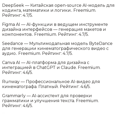
DeepSeek
—
Китайская open-source AI-модель для
кодинга, математики и логики.
.
Freemium.
Рейтинг: 4.7/5.
Figma AI
—
AI-функции в ведущем инструменте
дизайна интерфейсов — генерация макетов и
компонентов.
.
Freemium.
Рейтинг: 4.7/5.
Seedance
—
Мультимодальная модель ByteDance
для генерации кинематографического видео с
аудио.
.
Freemium.
Рейтинг: 4.7/5.
Canva AI
—
AI-платформа для дизайна с
интеграцией в ChatGPT и Claude
.
Freemium.
Рейтинг: 4.6/5.
Runway
—
Профессиональное AI-видео для
кинематографа
.
Платный.
Рейтинг: 4.6/5.
Grammarly
—
AI-ассистент для проверки
грамматики и улучшения текста
.
Freemium.
Рейтинг: 4.6/5.