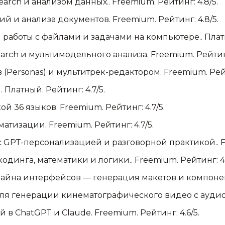
search и анализом данных.
.
Freemium.
Рейтинг: 4.8/5.
ний и анализа документов
.
Freemium.
Рейтинг: 4.8/5.
й работы с файлами и задачами на компьютере.
.
Плат
arch и мультимодельного анализа
.
Freemium.
Рейтинг
 (Personas) и мультитрек-редактором
.
Freemium.
Рейт
I
.
Платный.
Рейтинг: 4.7/5.
ой 36 языков
.
Freemium.
Рейтинг: 4.7/5.
оматизации
.
Freemium.
Рейтинг: 4.7/5.
с GPT-персонализацией и разговорной практикой.
.
F
кодинга, математики и логики.
.
Freemium.
Рейтинг: 4.
айна интерфейсов — генерация макетов и компоне
ля генерации кинематографического видео с аудио
й в ChatGPT и Claude
.
Freemium.
Рейтинг: 4.6/5.