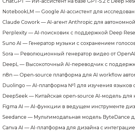
ChatGPT
—
ИИ-ассистент на базе GPT-5.2 с Deep Re
NotebookLM
—
Google AI-ассистент для исследова
Claude Cowork
—
AI-агент Anthropic для автономно
Perplexity
—
AI-поисковик с поддержкой Deep Rese
Suno AI
—
Генератор музыки с сохранением голосов
Sora
—
Революционный генератор видео от OpenA
DeepL
—
Высокоточный AI-переводчик с поддержк
n8n
—
Open-source платформа для AI workflow авт
Duolingo
—
AI-платформа №1 для изучения языков 
DeepSeek
—
Китайская open-source AI-модель для 
Figma AI
—
AI-функции в ведущем инструменте диз
Seedance
—
Мультимодальная модель ByteDance д
Canva AI
—
AI-платформа для дизайна с интеграцие