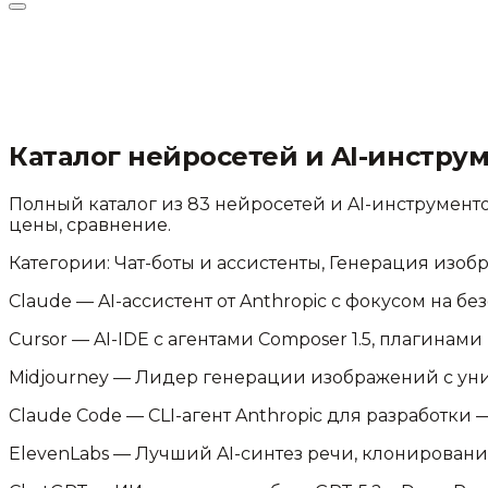
Каталог нейросетей и AI-инстру
Полный каталог из
83
нейросетей и AI-инструменто
цены, сравнение.
Категории:
Чат-боты и ассистенты, Генерация изоб
Claude
—
AI-ассистент от Anthropic с фокусом на б
Cursor
—
AI-IDE с агентами Composer 1.5, плагинам
Midjourney
—
Лидер генерации изображений с ун
Claude Code
—
CLI-агент Anthropic для разработки 
ElevenLabs
—
Лучший AI-синтез речи, клонирование