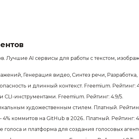
ментов
в. Лучшие AI сервисы для работы с текстом, изобра
ражений, Генерация видео, Синтез речи, Разработка
езопасность и длинный контекст
.
Freemium.
Рейтинг: 4
и и CLI-инструментами
.
Freemium.
Рейтинг: 4.9/5.
икальным художественным стилем
.
Платный.
Рейтинг:
— 4% коммитов на GitHub в 2026.
.
Платный.
Рейтинг: 4.
 голоса и платформа для создания голосовых агент