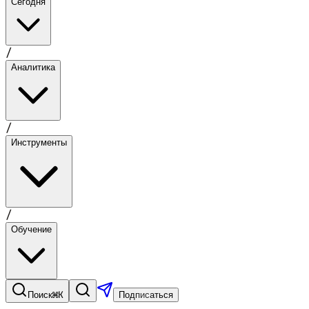
Сегодня
/
Аналитика
/
Инструменты
/
Обучение
⌘K
Поиск
Подписаться