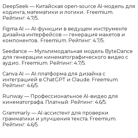
DeepSeek
—
Китайская open-source AI-модель для
кодинга, математики и логики.
.
Freemium.
Рейтинг: 4.7/5.
Figma AI
—
AI-функции в ведущем инструменте
дизайна интерфейсов — генерация макетов и
компонентов.
.
Freemium.
Рейтинг: 4.7/5.
Seedance
—
Мультимодальная модель ByteDance
для генерации кинематографического видео с
аудио.
.
Freemium.
Рейтинг: 4.7/5.
Canva AI
—
AI-платформа для дизайна с
интеграцией в ChatGPT и Claude
.
Freemium.
Рейтинг: 4.6/5.
Runway
—
Профессиональное AI-видео для
кинематографа
.
Платный.
Рейтинг: 4.6/5.
Grammarly
—
AI-ассистент для проверки
грамматики и улучшения текста
.
Freemium.
Рейтинг: 4.6/5.