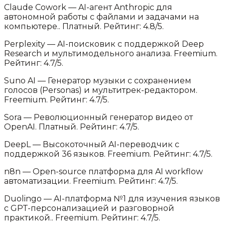
Claude Cowork
—
AI-агент Anthropic для
автономной работы с файлами и задачами на
компьютере.
.
Платный.
Рейтинг: 4.8/5.
Perplexity
—
AI-поисковик с поддержкой Deep
Research и мультимодельного анализа
.
Freemium.
Рейтинг: 4.7/5.
Suno AI
—
Генератор музыки с сохранением
голосов (Personas) и мультитрек-редактором
.
Freemium.
Рейтинг: 4.7/5.
Sora
—
Революционный генератор видео от
OpenAI
.
Платный.
Рейтинг: 4.7/5.
DeepL
—
Высокоточный AI-переводчик с
поддержкой 36 языков
.
Freemium.
Рейтинг: 4.7/5.
n8n
—
Open-source платформа для AI workflow
автоматизации
.
Freemium.
Рейтинг: 4.7/5.
Duolingo
—
AI-платформа №1 для изучения языков
с GPT-персонализацией и разговорной
практикой.
.
Freemium.
Рейтинг: 4.7/5.