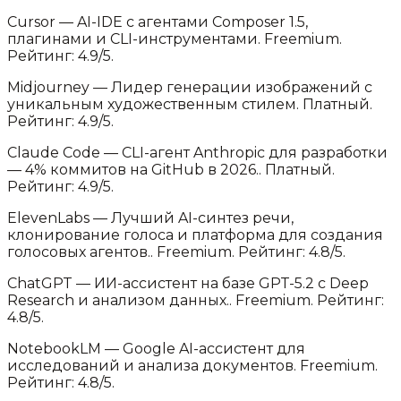
Cursor
—
AI-IDE с агентами Composer 1.5,
плагинами и CLI-инструментами
.
Freemium.
Рейтинг: 4.9/5.
Midjourney
—
Лидер генерации изображений с
уникальным художественным стилем
.
Платный.
Рейтинг: 4.9/5.
Claude Code
—
CLI-агент Anthropic для разработки
— 4% коммитов на GitHub в 2026.
.
Платный.
Рейтинг: 4.9/5.
ElevenLabs
—
Лучший AI-синтез речи,
клонирование голоса и платформа для создания
голосовых агентов.
.
Freemium.
Рейтинг: 4.8/5.
ChatGPT
—
ИИ-ассистент на базе GPT-5.2 с Deep
Research и анализом данных.
.
Freemium.
Рейтинг:
4.8/5.
NotebookLM
—
Google AI-ассистент для
исследований и анализа документов
.
Freemium.
Рейтинг: 4.8/5.