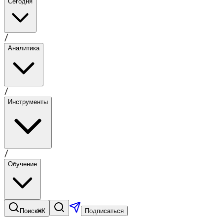
Сегодня
/
Аналитика
/
Инструменты
/
Обучение
⌘K
Поиск
Подписаться