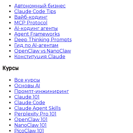
Автономный бизнес
Claude Code Tips
Вайб-кодинг
MCP Protocol
AI-кодинг агенты
Agent Frameworks
Deep Thinking Prompts
Гид по AI-агентам
OpenClaw vs NanoClaw
Конституция Claude
Курсы
Все курсы
Основы AI
Промпт-инжиниринг
Claude 101
Claude Code
Claude Agent Skills
Perplexity Pro 101
OpenClaw 101
NanoClaw 101
PicoClaw 101