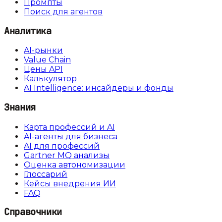
Промпты
Поиск для агентов
Аналитика
AI-рынки
Value Chain
Цены API
Калькулятор
AI Intelligence: инсайдеры и фонды
Знания
Карта профессий и AI
AI-агенты для бизнеса
AI для профессий
Gartner MQ анализы
Оценка автономизации
Глоссарий
Кейсы внедрения ИИ
FAQ
Справочники