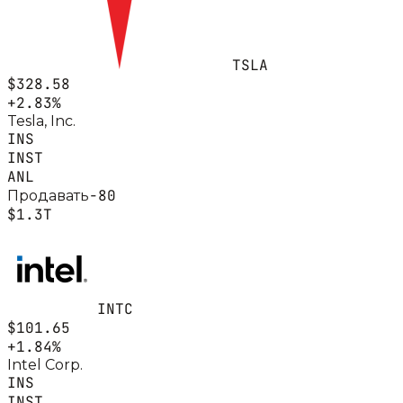
TSLA
$328.58
+
2.83
%
Tesla, Inc.
INS
INST
ANL
-80
Продавать
$1.3T
INTC
$101.65
+
1.84
%
Intel Corp.
INS
INST