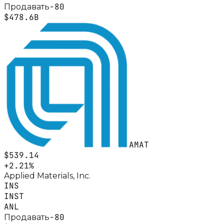
-80
Продавать
$478.6B
AMAT
$539.14
+
2.21
%
Applied Materials, Inc.
INS
INST
ANL
-80
Продавать