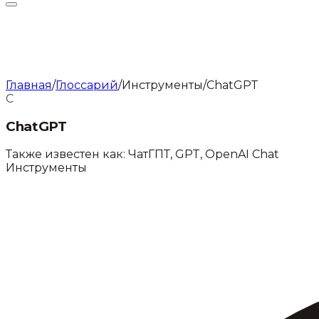
Главная
/
Глоссарий
/
Инструменты
/
ChatGPT
C
ChatGPT
Также известен как:
ЧатГПТ
,
GPT
,
OpenAI Chat
Инструменты