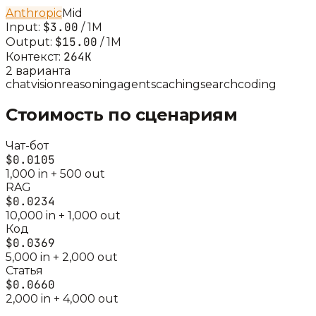
Anthropic
Mid
$3.00
Input:
/ 1M
$15.00
Output:
/ 1M
264K
Контекст:
2
вариант
а
chat
vision
reasoning
agents
caching
search
coding
Стоимость по сценариям
Чат-бот
$0.0105
1,000
in +
500
out
RAG
$0.0234
10,000
in +
1,000
out
Код
$0.0369
5,000
in +
2,000
out
Статья
$0.0660
2,000
in +
4,000
out