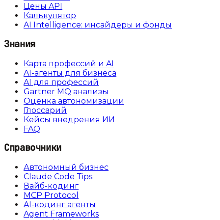
Цены API
Калькулятор
AI Intelligence: инсайдеры и фонды
Знания
Карта профессий и AI
AI-агенты для бизнеса
AI для профессий
Gartner MQ анализы
Оценка автономизации
Глоссарий
Кейсы внедрения ИИ
FAQ
Справочники
Автономный бизнес
Claude Code Tips
Вайб-кодинг
MCP Protocol
AI-кодинг агенты
Agent Frameworks