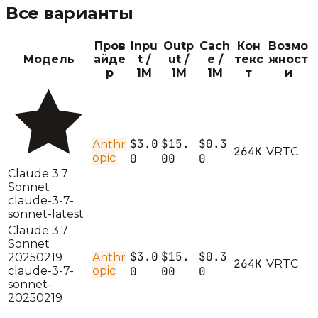
Все варианты
Пров
Inpu
Outp
Cach
Кон
Возмо
Модель
айде
t /
ut /
e /
текс
жност
р
1M
1M
1M
т
и
$3.0
$15.
$0.3
Anthr
264K
V
R
T
C
opic
0
00
0
Claude 3.7
Sonnet
claude-3-7-
sonnet-latest
Claude 3.7
Sonnet
$3.0
$15.
$0.3
20250219
Anthr
264K
V
R
T
C
claude-3-7-
opic
0
00
0
sonnet-
20250219