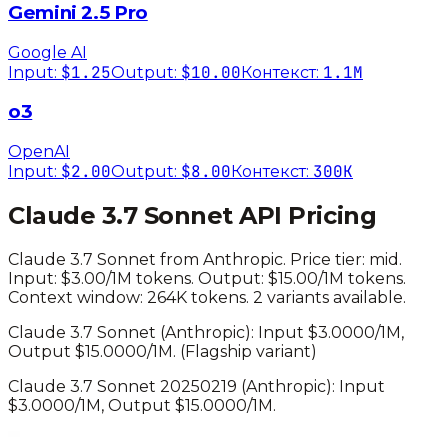
Gemini 2.5 Pro
Google AI
$1.25
$10.00
1.1M
Input:
Output:
Контекст:
o3
OpenAI
$2.00
$8.00
300K
Input:
Output:
Контекст:
Claude 3.7 Sonnet
API Pricing
Claude 3.7 Sonnet
from
Anthropic
. Price tier:
mid
.
Input: $3.00/1M tokens. Output: $15.00/1M tokens.
Context window: 264K tokens.
2 variants available.
Claude 3.7 Sonnet
(
Anthropic
): Input $
3.0000
/1M,
Output $
15.0000
/1M.
(Flagship variant)
Claude 3.7 Sonnet 20250219
(
Anthropic
): Input
$
3.0000
/1M, Output $
15.0000
/1M.