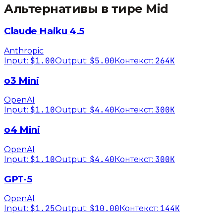
Альтернативы в тире
Mid
Claude Haiku 4.5
Anthropic
$1.00
$5.00
264K
Input:
Output:
Контекст:
o3 Mini
OpenAI
$1.10
$4.40
300K
Input:
Output:
Контекст:
o4 Mini
OpenAI
$1.10
$4.40
300K
Input:
Output:
Контекст:
GPT-5
OpenAI
$1.25
$10.00
144K
Input:
Output:
Контекст: