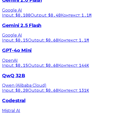
Gemini 2.0 Flash
Google AI
$0.100
$0.40
1.1M
Input:
Output:
Контекст:
Gemini 2.5 Flash
Google AI
$0.15
$0.60
1.1M
Input:
Output:
Контекст:
GPT-4o Mini
OpenAI
$0.15
$0.60
144K
Input:
Output:
Контекст:
QwQ 32B
Qwen (Alibaba Cloud)
$0.20
$0.60
131K
Input:
Output:
Контекст:
Codestral
Mistral AI