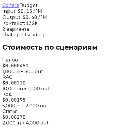
Cohere
Budget
$0.15
Input:
/ 1M
$0.60
Output:
/ 1M
132K
Контекст:
2
вариант
а
chat
agents
coding
Стоимость по сценариям
Чат-бот
$0.000450
1,000
in +
500
out
RAG
$0.00210
10,000
in +
1,000
out
Код
$0.00195
5,000
in +
2,000
out
Статья
$0.00270
2,000
in +
4,000
out