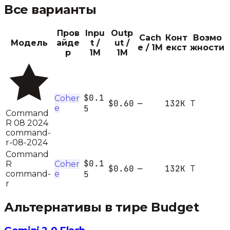
Все варианты
Пров
Inpu
Outp
Cach
Конт
Возмо
Модель
айде
t /
ut /
e / 1M
екст
жности
р
1M
1M
$0.1
Coher
$0.60
—
132K
T
e
5
Command
R 08 2024
command-
r-08-2024
Command
$0.1
R
Coher
$0.60
—
132K
T
command-
e
5
r
Альтернативы в тире
Budget