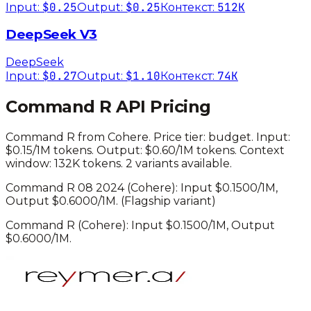
$0.25
$0.25
512K
Input:
Output:
Контекст:
DeepSeek V3
DeepSeek
$0.27
$1.10
74K
Input:
Output:
Контекст:
Command R
API Pricing
Command R
from
Cohere
. Price tier:
budget
.
Input:
$0.15/1M tokens. Output: $0.60/1M tokens.
Context
window: 132K tokens.
2 variants available.
Command R 08 2024
(
Cohere
): Input $
0.1500
/1M,
Output $
0.6000
/1M.
(Flagship variant)
Command R
(
Cohere
): Input $
0.1500
/1M, Output
$
0.6000
/1M.