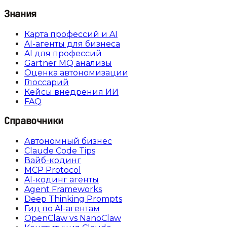
Знания
Карта профессий и AI
AI-агенты для бизнеса
AI для профессий
Gartner MQ анализы
Оценка автономизации
Глоссарий
Кейсы внедрения ИИ
FAQ
Справочники
Автономный бизнес
Claude Code Tips
Вайб-кодинг
MCP Protocol
AI-кодинг агенты
Agent Frameworks
Deep Thinking Prompts
Гид по AI-агентам
OpenClaw vs NanoClaw