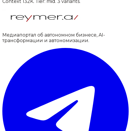
Context
132K
. Tier:
mid
.
3
variants.
Медиапортал об автономном бизнесе, AI-
трансформации и автономизации.