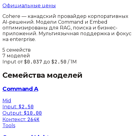
Официальные цены
Cohere — канадский провайдер корпоративных
AI-решений. Модели Command и Embed
оптимизированы для RAG, поиска и бизнес-
приложений. Мультиязычная поддержка и фокус
на enterprise.
5
семейств
7
моделей
$0.037
$2.50
Input от
до
/ 1M
Семейства моделей
Command A
Mid
$2.50
Input:
$10.00
Output:
264K
Контекст:
Tools