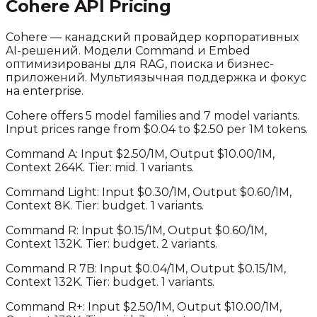
Cohere
API Pricing
Cohere — канадский провайдер корпоративных
AI-решений. Модели Command и Embed
оптимизированы для RAG, поиска и бизнес-
приложений. Мультиязычная поддержка и фокус
на enterprise.
Cohere
offers
5
model families and
7
model variants.
Input prices range from $0.04 to $2.50 per 1M tokens.
Command A
: Input $
2.50
/1M, Output $
10.00
/1M,
Context
264K
. Tier:
mid
.
1
variants.
Command Light
: Input $
0.30
/1M, Output $
0.60
/1M,
Context
8K
. Tier:
budget
.
1
variants.
Command R
: Input $
0.15
/1M, Output $
0.60
/1M,
Context
132K
. Tier:
budget
.
2
variants.
Command R 7B
: Input $
0.04
/1M, Output $
0.15
/1M,
Context
132K
. Tier:
budget
.
1
variants.
Command R+
: Input $
2.50
/1M, Output $
10.00
/1M,