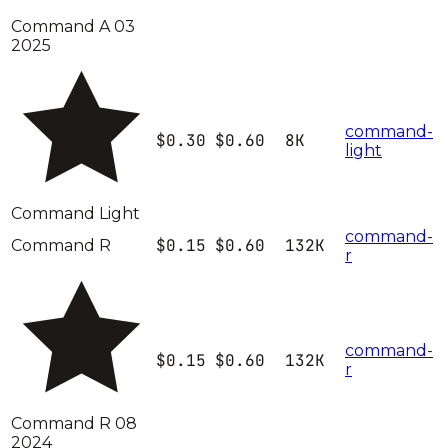
Command A 03
2025
command-
$0.30
$0.60
8K
light
Command Light
command-
$0.15
$0.60
132K
Command R
r
command-
$0.15
$0.60
132K
r
Command R 08
2024