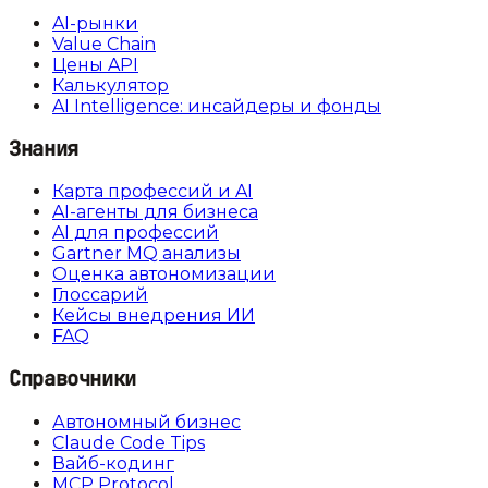
AI-рынки
Value Chain
Цены API
Калькулятор
AI Intelligence: инсайдеры и фонды
Знания
Карта профессий и AI
AI-агенты для бизнеса
AI для профессий
Gartner MQ анализы
Оценка автономизации
Глоссарий
Кейсы внедрения ИИ
FAQ
Справочники
Автономный бизнес
Claude Code Tips
Вайб-кодинг
MCP Protocol