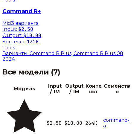
Command R+
Mid
3
вариант
а
$2.50
Input:
$10.00
Output:
132K
Контекст:
Tools
Варианты:
Command R Plus, Command R Plus 08
2024
Все модели (
7
)
Input
Output
Конте
Семейств
Модель
/ 1M
/ 1M
кст
о
command-
$2.50
$10.00
264K
a