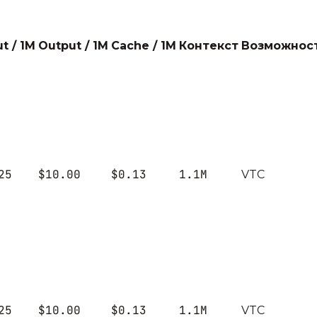
ut / 1M
Output / 1M
Cache / 1M
Контекст
Возможнос
25
$10.00
$0.13
1.1M
V
T
C
25
$10.00
$0.13
1.1M
V
T
C