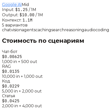
Google AI
Mid
$1.25
Input:
/ 1M
$10.00
Output:
/ 1M
1.1M
Контекст:
5
вариант
ов
chat
vision
agents
caching
search
reasoning
audio
coding
Стоимость по сценариям
Чат-бот
$0.00625
1,000
in +
500
out
RAG
$0.0135
10,000
in +
1,000
out
Код
$0.0229
5,000
in +
2,000
out
Статья
$0.0425
2,000
in +
4,000
out