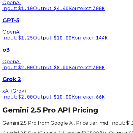
OpenAI
$1.10
$4.40
300K
Input:
Output:
Контекст:
GPT-5
OpenAI
$1.25
$10.00
144K
Input:
Output:
Контекст:
o3
OpenAI
$2.00
$8.00
300K
Input:
Output:
Контекст:
Grok 2
xAI (Grok)
$2.00
$10.00
66K
Input:
Output:
Контекст:
Gemini 2.5 Pro
API Pricing
Gemini 2.5 Pro
from
Google AI
. Price tier:
mid
.
Input: $1