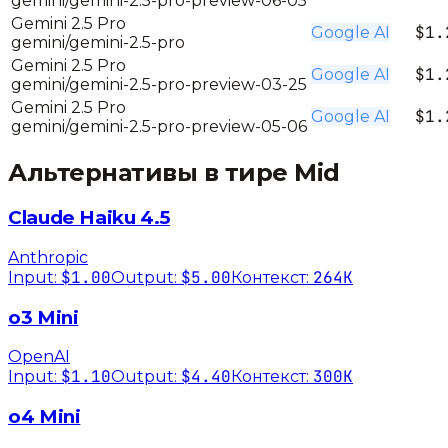
gemini/gemini-2.5-pro-preview-06-05
Gemini 2.5 Pro
$1.
Google AI
gemini/gemini-2.5-pro
Gemini 2.5 Pro
$1.
Google AI
gemini/gemini-2.5-pro-preview-03-25
Gemini 2.5 Pro
$1.
Google AI
gemini/gemini-2.5-pro-preview-05-06
Альтернативы в тире
Mid
Claude Haiku 4.5
Anthropic
$1.00
$5.00
264K
Input:
Output:
Контекст:
o3 Mini
OpenAI
$1.10
$4.40
300K
Input:
Output:
Контекст:
o4 Mini