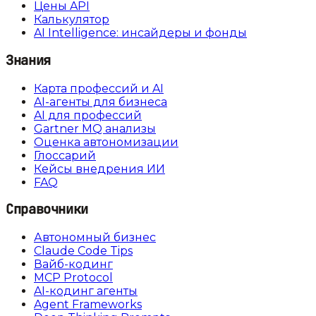
Цены API
Калькулятор
AI Intelligence: инсайдеры и фонды
Знания
Карта профессий и AI
AI-агенты для бизнеса
AI для профессий
Gartner MQ анализы
Оценка автономизации
Глоссарий
Кейсы внедрения ИИ
FAQ
Справочники
Автономный бизнес
Claude Code Tips
Вайб-кодинг
MCP Protocol
AI-кодинг агенты
Agent Frameworks