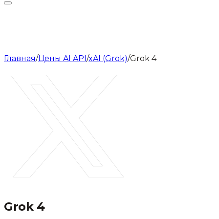
Главная
/
Цены AI API
/
xAI (Grok)
/
Grok 4
Grok 4