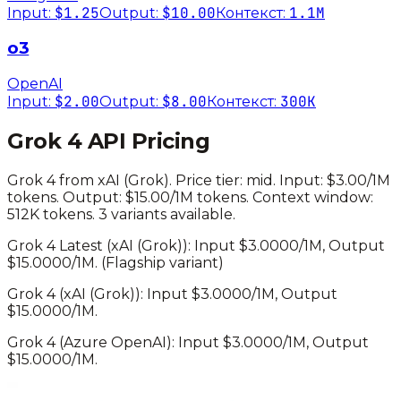
$1.25
$10.00
1.1M
Input:
Output:
Контекст:
o3
OpenAI
$2.00
$8.00
300K
Input:
Output:
Контекст:
Grok 4
API Pricing
Grok 4
from
xAI (Grok)
. Price tier:
mid
.
Input: $3.00/1M
tokens. Output: $15.00/1M tokens.
Context window:
512K tokens.
3 variants available.
Grok 4 Latest
(
xAI (Grok)
): Input $
3.0000
/1M, Output
$
15.0000
/1M.
(Flagship variant)
Grok 4
(
xAI (Grok)
): Input $
3.0000
/1M, Output
$
15.0000
/1M.
Grok 4
(
Azure OpenAI
): Input $
3.0000
/1M, Output
$
15.0000
/1M.