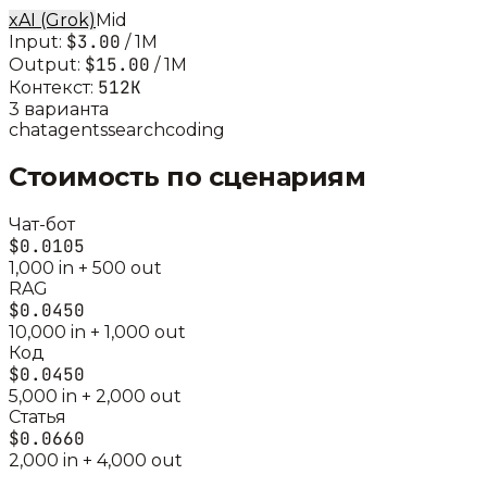
xAI (Grok)
Mid
$3.00
Input:
/ 1M
$15.00
Output:
/ 1M
512K
Контекст:
3
вариант
а
chat
agents
search
coding
Стоимость по сценариям
Чат-бот
$0.0105
1,000
in +
500
out
RAG
$0.0450
10,000
in +
1,000
out
Код
$0.0450
5,000
in +
2,000
out
Статья
$0.0660
2,000
in +
4,000
out