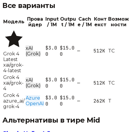
Все варианты
Прова
Input
Outpu
Cach
Конт
Возмож
Модель
йдер
/ 1M
t / 1M
e / 1M
екст
ности
$3.0
$15.0
xAI
—
512K
T
C
Grok 4
(Grok)
0
0
Latest
xai/grok-
4-latest
Grok 4
$3.0
$15.0
xAI
—
512K
xai/grok-
T
C
(Grok)
0
0
4
Grok 4
$3.0
$15.0
Azure
—
262K
azure_ai/
T
OpenAI
0
0
grok-4
Альтернативы в тире
Mid