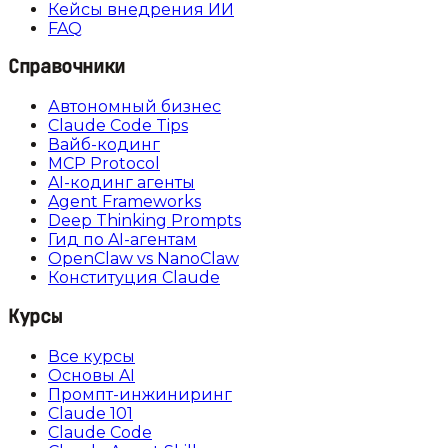
Кейсы внедрения ИИ
FAQ
Справочники
Автономный бизнес
Claude Code Tips
Вайб-кодинг
MCP Protocol
AI-кодинг агенты
Agent Frameworks
Deep Thinking Prompts
Гид по AI-агентам
OpenClaw vs NanoClaw
Конституция Claude
Курсы
Все курсы
Основы AI
Промпт-инжиниринг
Claude 101
Claude Code