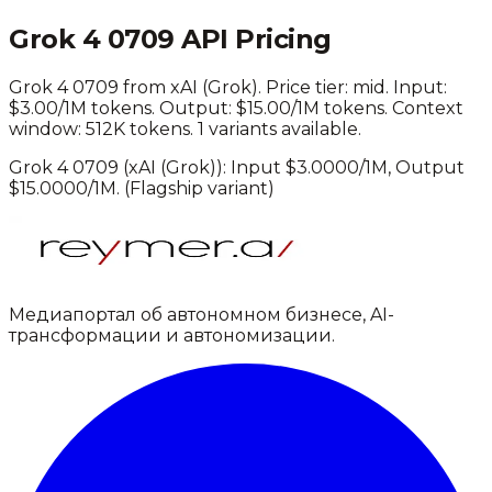
Grok 4 0709
API Pricing
Grok 4 0709
from
xAI (Grok)
. Price tier:
mid
.
Input:
$3.00/1M tokens. Output: $15.00/1M tokens.
Context
window: 512K tokens.
1 variants available.
Grok 4 0709
(
xAI (Grok)
): Input $
3.0000
/1M, Output
$
15.0000
/1M.
(Flagship variant)
Медиапортал об автономном бизнесе, AI-
трансформации и автономизации.