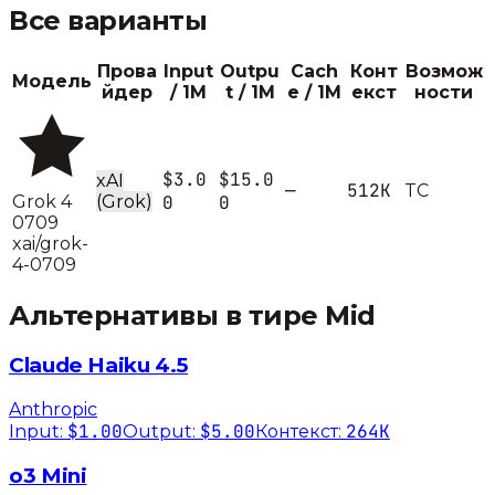
Все варианты
Прова
Input
Outpu
Cach
Конт
Возмож
Модель
йдер
/ 1M
t / 1M
e / 1M
екст
ности
$3.0
$15.0
xAI
—
512K
T
C
Grok 4
(Grok)
0
0
0709
xai/grok-
4-0709
Альтернативы в тире
Mid
Claude Haiku 4.5
Anthropic
$1.00
$5.00
264K
Input:
Output:
Контекст:
o3 Mini