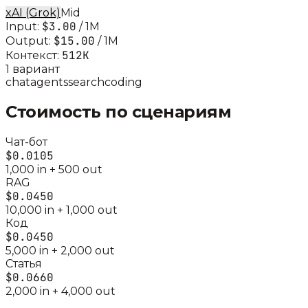
xAI (Grok)
Mid
$3.00
Input:
/ 1M
$15.00
Output:
/ 1M
512K
Контекст:
1
вариант
chat
agents
search
coding
Стоимость по сценариям
Чат-бот
$0.0105
1,000
in +
500
out
RAG
$0.0450
10,000
in +
1,000
out
Код
$0.0450
5,000
in +
2,000
out
Статья
$0.0660
2,000
in +
4,000
out