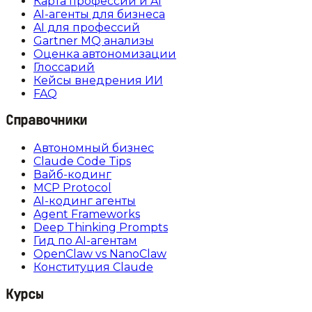
Карта профессий и AI
AI-агенты для бизнеса
AI для профессий
Gartner MQ анализы
Оценка автономизации
Глоссарий
Кейсы внедрения ИИ
FAQ
Справочники
Автономный бизнес
Claude Code Tips
Вайб-кодинг
MCP Protocol
AI-кодинг агенты
Agent Frameworks
Deep Thinking Prompts
Гид по AI-агентам
OpenClaw vs NanoClaw
Конституция Claude
Курсы