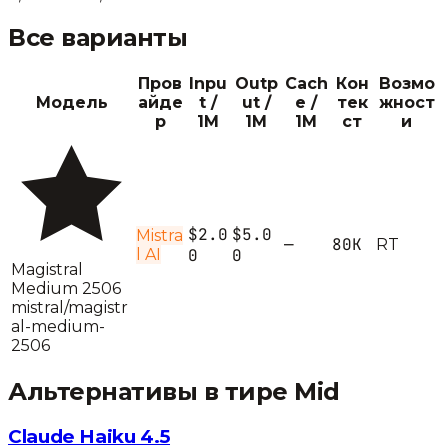
Все варианты
Пров
Inpu
Outp
Cach
Кон
Возмо
Модель
айде
t /
ut /
e /
тек
жност
р
1M
1M
1M
ст
и
$2.0
$5.0
Mistra
—
80K
R
T
l AI
0
0
Magistral
Medium 2506
mistral/magistr
al-medium-
2506
Альтернативы в тире
Mid
Claude Haiku 4.5