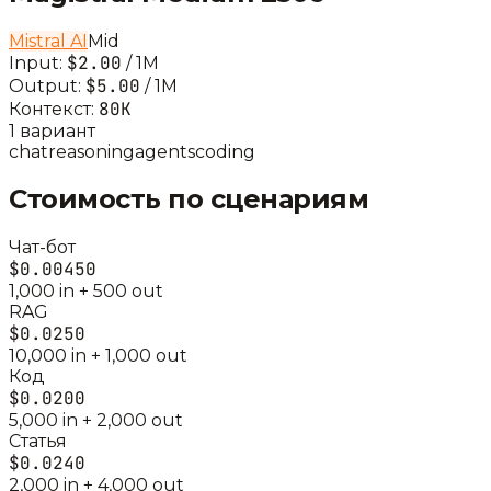
Mistral AI
Mid
$2.00
Input:
/ 1M
$5.00
Output:
/ 1M
80K
Контекст:
1
вариант
chat
reasoning
agents
coding
Стоимость по сценариям
Чат-бот
$0.00450
1,000
in +
500
out
RAG
$0.0250
10,000
in +
1,000
out
Код
$0.0200
5,000
in +
2,000
out
Статья
$0.0240
2,000
in +
4,000
out