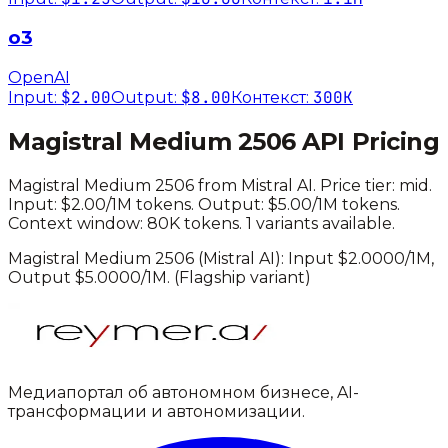
o3
OpenAI
$2.00
$8.00
300K
Input:
Output:
Контекст:
Magistral Medium 2506
API Pricing
Magistral Medium 2506
from
Mistral AI
. Price tier:
mid
.
Input: $2.00/1M tokens. Output: $5.00/1M tokens.
Context window: 80K tokens.
1 variants available.
Magistral Medium 2506
(
Mistral AI
): Input $
2.0000
/1M,
Output $
5.0000
/1M.
(Flagship variant)
Медиапортал об автономном бизнесе, AI-
трансформации и автономизации.