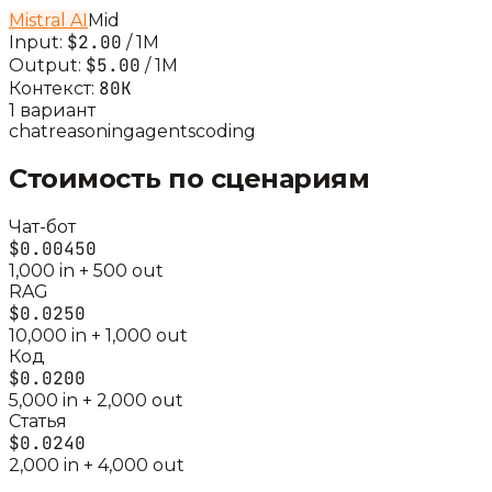
Mistral AI
Mid
$2.00
Input:
/ 1M
$5.00
Output:
/ 1M
80K
Контекст:
1
вариант
chat
reasoning
agents
coding
Стоимость по сценариям
Чат-бот
$0.00450
1,000
in +
500
out
RAG
$0.0250
10,000
in +
1,000
out
Код
$0.0200
5,000
in +
2,000
out
Статья
$0.0240
2,000
in +
4,000
out