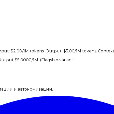
nput: $2.00/1M tokens. Output: $5.00/1M tokens.
Context
 Output $
5.0000
/1M.
(Flagship variant)
мации и автономизации.