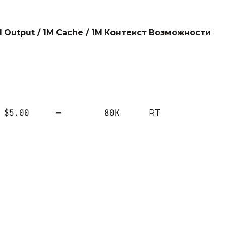
M
Output / 1M
Cache / 1M
Контекст
Возможности
$5.00
—
80K
R
T