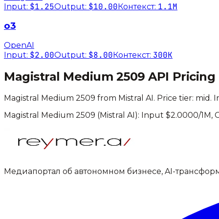
$1.25
$10.00
1.1M
Input:
Output:
Контекст:
o3
OpenAI
$2.00
$8.00
300K
Input:
Output:
Контекст:
Magistral Medium 2509
API Pricing
Magistral Medium 2509
from
Mistral AI
. Price tier:
mid
.
I
Magistral Medium 2509
(
Mistral AI
): Input $
2.0000
/1M,
Медиапортал об автономном бизнесе, AI-трансфор