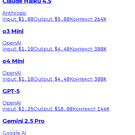
Claude Haiku 4.5
Anthropic
$1.00
$5.00
264K
Input:
Output:
Контекст:
o3 Mini
OpenAI
$1.10
$4.40
300K
Input:
Output:
Контекст:
o4 Mini
OpenAI
$1.10
$4.40
300K
Input:
Output:
Контекст:
GPT-5
OpenAI
$1.25
$10.00
144K
Input:
Output:
Контекст:
Gemini 2.5 Pro
Google AI