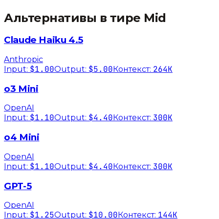
Альтернативы в тире
Mid
Claude Haiku 4.5
Anthropic
$1.00
$5.00
264K
Input:
Output:
Контекст:
o3 Mini
OpenAI
$1.10
$4.40
300K
Input:
Output:
Контекст:
o4 Mini
OpenAI
$1.10
$4.40
300K
Input:
Output:
Контекст:
GPT-5
OpenAI
$1.25
$10.00
144K
Input:
Output:
Контекст: