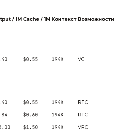
tput / 1M
Cache / 1M
Контекст
Возможности
.40
$0.55
194K
V
C
.40
$0.55
194K
R
T
C
.84
$0.60
194K
R
T
C
2.00
$1.50
194K
V
R
C