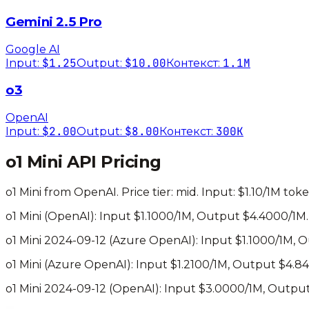
Gemini 2.5 Pro
Google AI
$1.25
$10.00
1.1M
Input:
Output:
Контекст:
o3
OpenAI
$2.00
$8.00
300K
Input:
Output:
Контекст:
o1 Mini
API Pricing
o1 Mini
from
OpenAI
. Price tier:
mid
.
Input: $1.10/1M tok
o1 Mini
(
OpenAI
): Input $
1.1000
/1M, Output $
4.4000
/1M.
o1 Mini 2024-09-12
(
Azure OpenAI
): Input $
1.1000
/1M, 
o1 Mini
(
Azure OpenAI
): Input $
1.2100
/1M, Output $
4.8
o1 Mini 2024-09-12
(
OpenAI
): Input $
3.0000
/1M, Outpu