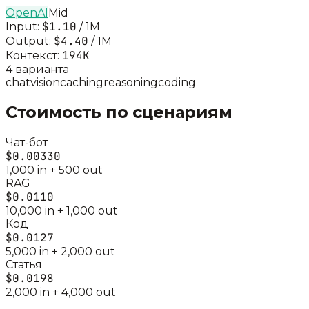
OpenAI
Mid
$1.10
Input:
/ 1M
$4.40
Output:
/ 1M
194K
Контекст:
4
вариант
а
chat
vision
caching
reasoning
coding
Стоимость по сценариям
Чат-бот
$0.00330
1,000
in +
500
out
RAG
$0.0110
10,000
in +
1,000
out
Код
$0.0127
5,000
in +
2,000
out
Статья
$0.0198
2,000
in +
4,000
out