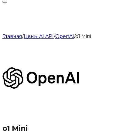
Главная
/
Цены AI API
/
OpenAI
/
o1 Mini
o1 Mini