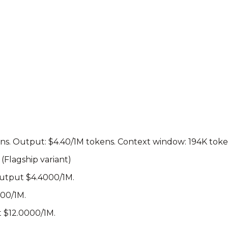
ens. Output: $4.40/1M tokens.
Context window: 194K toke
(Flagship variant)
Output $
4.4000
/1M.
400
/1M.
t $
12.0000
/1M.