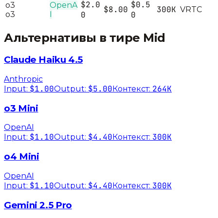
$2.0
$0.5
o3
OpenA
$8.00
300K
V
R
T
C
o3
I
0
0
Альтернативы в тире
Mid
Claude Haiku 4.5
Anthropic
$1.00
$5.00
264K
Input:
Output:
Контекст:
o3 Mini
OpenAI
$1.10
$4.40
300K
Input:
Output:
Контекст:
o4 Mini
OpenAI
$1.10
$4.40
300K
Input:
Output:
Контекст:
Gemini 2.5 Pro