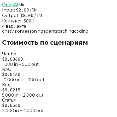
OpenAI
Mid
$2.00
Input:
/ 1M
$8.00
Output:
/ 1M
300K
Контекст:
4
вариант
а
chat
vision
reasoning
agents
caching
coding
Стоимость по сценариям
Чат-бот
$0.00600
1,000
in +
500
out
RAG
$0.0160
10,000
in +
1,000
out
Код
$0.0215
5,000
in +
2,000
out
Статья
$0.0360
2,000
in +
4,000
out