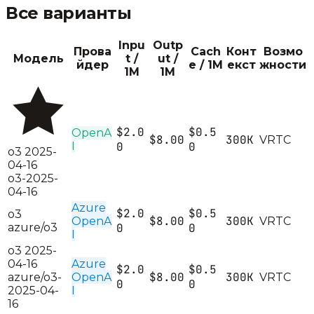
Все варианты
Inpu
Outp
Прова
Cach
Конт
Возмо
Модель
t /
ut /
йдер
e / 1M
екст
жности
1M
1M
$2.0
$0.5
OpenA
$8.00
300K
V
R
T
C
I
0
0
o3 2025-
04-16
o3-2025-
04-16
Azure
$2.0
$0.5
o3
$8.00
300K
OpenA
V
R
T
C
azure/o3
0
0
I
o3 2025-
04-16
Azure
$2.0
$0.5
$8.00
300K
azure/o3-
OpenA
V
R
T
C
0
0
2025-04-
I
16