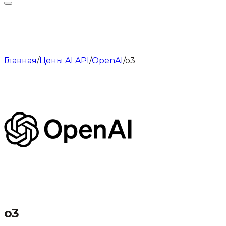
Главная
/
Цены AI API
/
OpenAI
/
o3
o3