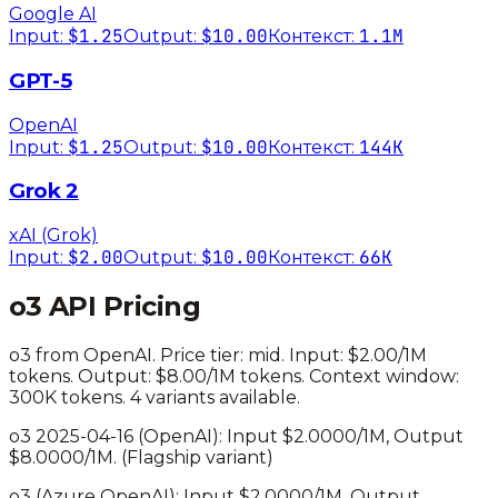
Google AI
$1.25
$10.00
1.1M
Input:
Output:
Контекст:
GPT-5
OpenAI
$1.25
$10.00
144K
Input:
Output:
Контекст:
Grok 2
xAI (Grok)
$2.00
$10.00
66K
Input:
Output:
Контекст:
o3
API Pricing
o3
from
OpenAI
. Price tier:
mid
.
Input: $2.00/1M
tokens. Output: $8.00/1M tokens.
Context window:
300K tokens.
4 variants available.
o3 2025-04-16
(
OpenAI
): Input $
2.0000
/1M, Output
$
8.0000
/1M.
(Flagship variant)
o3
(
Azure OpenAI
): Input $
2.0000
/1M, Output