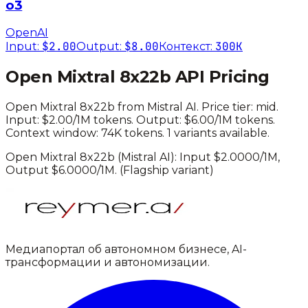
o3
OpenAI
$2.00
$8.00
300K
Input:
Output:
Контекст:
Open Mixtral 8x22b
API Pricing
Open Mixtral 8x22b
from
Mistral AI
. Price tier:
mid
.
Input: $2.00/1M tokens. Output: $6.00/1M tokens.
Context window: 74K tokens.
1 variants available.
Open Mixtral 8x22b
(
Mistral AI
): Input $
2.0000
/1M,
Output $
6.0000
/1M.
(Flagship variant)
Медиапортал об автономном бизнесе, AI-
трансформации и автономизации.