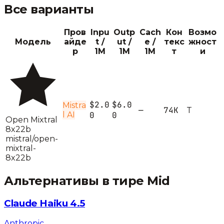
Все варианты
Пров
Inpu
Outp
Cach
Кон
Возмо
Модель
айде
t /
ut /
e /
текс
жност
р
1M
1M
1M
т
и
$2.0
$6.0
Mistra
—
74K
T
l AI
0
0
Open Mixtral
8x22b
mistral/open-
mixtral-
8x22b
Альтернативы в тире
Mid
Claude Haiku 4.5
Anthropic