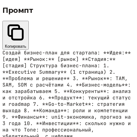
Промпт
Копировать
Создай бизнес-план для стартапа: **Идея:**
[идея] **Рынок:** [рынок] **Стадия:**
[стадия] Структура бизнес-плана: 1.
**Executive Summary** (1 страница) 2.
**Проблема и решение** 3. **Рынок**: TAM,
SAM, SOM с расчётами 4. **Бизнес-модель**:
как зарабатываем 5. **Конкуренты**: анализ
и отстройка 6. **Продукт**: текущий статус
и roadmap 7. **Go-to-Market**: стратегия
выхода 8. **Команда**: роли и компетенции
9. **Финансы**: unit-экономика, прогноз на
3 года 10. **Инвестиции**: сколько нужно и
на что Tone: профессиональный,
убедительный, с цифрами.