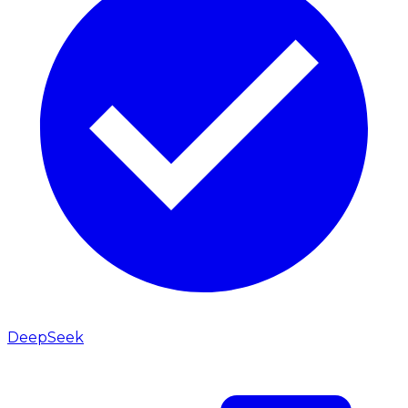
DeepSeek