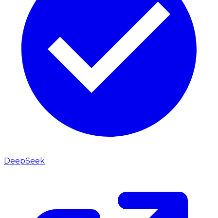
DeepSeek