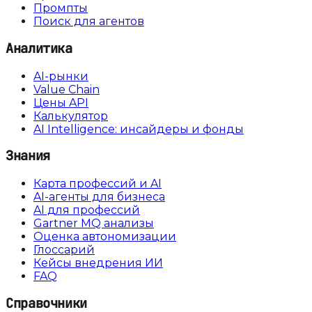
Промпты
Поиск для агентов
Аналитика
AI-рынки
Value Chain
Цены API
Калькулятор
AI Intelligence: инсайдеры и фонды
Знания
Карта профессий и AI
AI-агенты для бизнеса
AI для профессий
Gartner MQ анализы
Оценка автономизации
Глоссарий
Кейсы внедрения ИИ
FAQ
Справочники