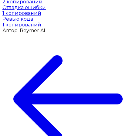
2
копирований
Отладка ошибки
1
копирований
Ревью кода
1
копирований
Автор:
Reymer AI