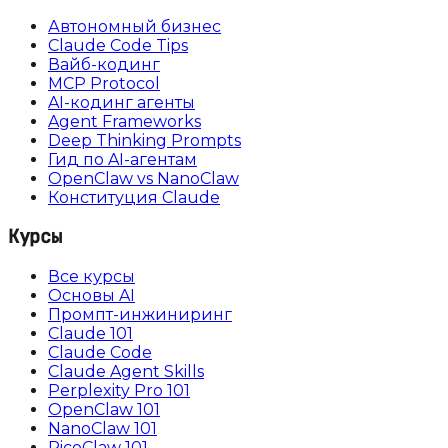
Автономный бизнес
Claude Code Tips
Вайб-кодинг
MCP Protocol
AI-кодинг агенты
Agent Frameworks
Deep Thinking Prompts
Гид по AI-агентам
OpenClaw vs NanoClaw
Конституция Claude
Курсы
Все курсы
Основы AI
Промпт-инжиниринг
Claude 101
Claude Code
Claude Agent Skills
Perplexity Pro 101
OpenClaw 101
NanoClaw 101
PicoClaw 101