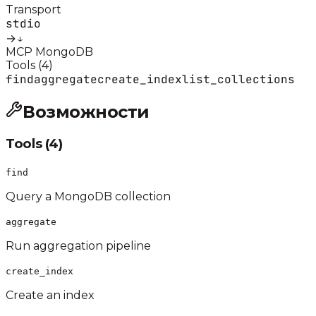
Transport
stdio
→
↓
MCP MongoDB
Tools (
4
)
find
aggregate
create_index
list_collections
Возможности
Tools (
4
)
find
Query a MongoDB collection
aggregate
Run aggregation pipeline
create_index
Create an index