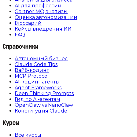
AI для профессий
Gartner MQ анализы
Оценка автономизации
Глоссарий
Кейсы внедрения ИИ
FAQ
Справочники
Автономный бизнес
Claude Code Tips
Вайб-кодинг
MCP Protocol
AI-кодинг агенты
Agent Frameworks
Deep Thinking Prompts
Гид по AI-агентам
OpenClaw vs NanoClaw
Конституция Claude
Курсы
Все курсы