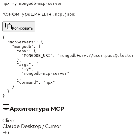
npx -y mongodb-mcp-server
Конфигурация для
:
.mcp.json
Копировать
{

  "mcpServers": {

    "mongodb": {

      "env": {

        "MONGODB_URI": "mongodb+srv://user:pass@cluster
      },

      "args": [

        "-y",

        "mongodb-mcp-server"

      ],

      "command": "npx"

    }

  }

}
Архитектура MCP
Client
Claude Desktop / Cursor
→
↓