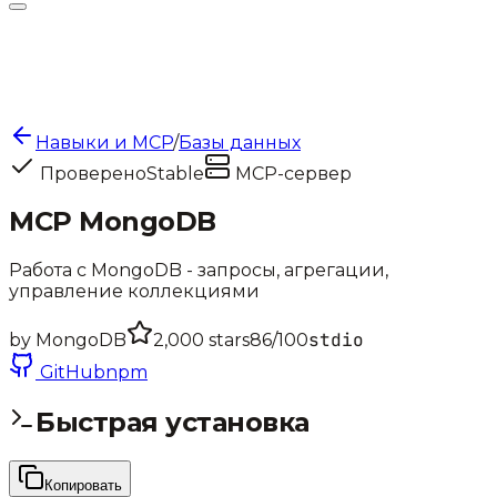
Навыки и MCP
/
Базы данных
Проверено
Stable
MCP-сервер
MCP MongoDB
Работа с MongoDB - запросы, агрегации,
управление коллекциями
stdio
by
MongoDB
2,000
stars
86
/100
GitHub
npm
Быстрая установка
Копировать