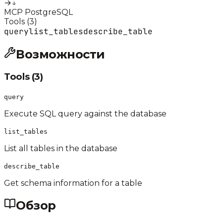
→
↓
MCP PostgreSQL
Tools (
3
)
query
list_tables
describe_table
Возможности
Tools (
3
)
query
Execute SQL query against the database
list_tables
List all tables in the database
describe_table
Get schema information for a table
Обзор