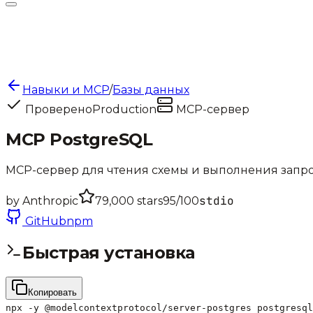
Навыки и MCP
/
Базы данных
Проверено
Production
MCP-сервер
MCP PostgreSQL
MCP-сервер для чтения схемы и выполнения запро
stdio
by
Anthropic
79,000
stars
95
/100
GitHub
npm
Быстрая установка
Копировать
npx -y @modelcontextprotocol/server-postgres postgresql