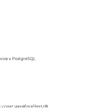
сов к PostgreSQL
://user:pass@localhost/db