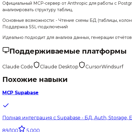
Официальный MCP-сервер от Anthropic для работы с Postgre
анализировать структуру таблиц.
Основные возможности: - Чтение схемы БД (таблицы, колон
Поддержка SSL-подключений
Идеально подходит для анализа данных, генерации отчётов
Поддерживаемые платформы
Claude Code
Claude Desktop
Cursor
Windsurf
Похожие навыки
MCP Supabase
Полная интеграция с Supabase - БД, Auth, Storage, 
89
/100
5,000