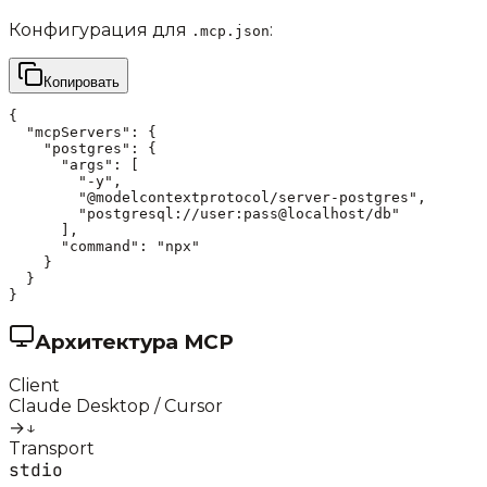
Конфигурация для
:
.mcp.json
Копировать
{

  "mcpServers": {

    "postgres": {

      "args": [

        "-y",

        "@modelcontextprotocol/server-postgres",

        "postgresql://user:pass@localhost/db"

      ],

      "command": "npx"

    }

  }

}
Архитектура MCP
Client
Claude Desktop / Cursor
→
↓
Transport
stdio