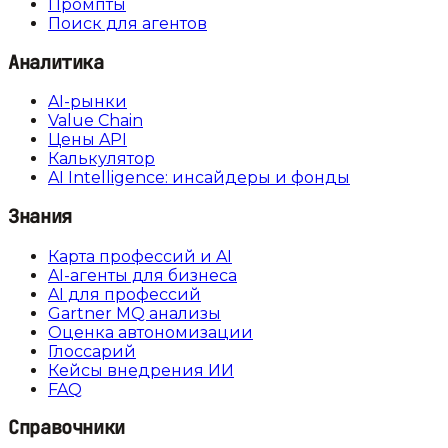
Промпты
Поиск для агентов
Аналитика
AI-рынки
Value Chain
Цены API
Калькулятор
AI Intelligence: инсайдеры и фонды
Знания
Карта профессий и AI
AI-агенты для бизнеса
AI для профессий
Gartner MQ анализы
Оценка автономизации
Глоссарий
Кейсы внедрения ИИ
FAQ
Справочники