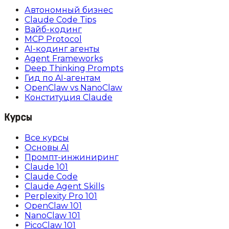
Автономный бизнес
Claude Code Tips
Вайб-кодинг
MCP Protocol
AI-кодинг агенты
Agent Frameworks
Deep Thinking Prompts
Гид по AI-агентам
OpenClaw vs NanoClaw
Конституция Claude
Курсы
Все курсы
Основы AI
Промпт-инжиниринг
Claude 101
Claude Code
Claude Agent Skills
Perplexity Pro 101
OpenClaw 101
NanoClaw 101
PicoClaw 101