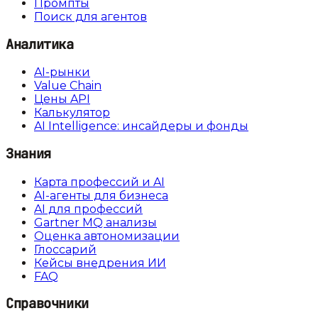
Промпты
Поиск для агентов
Аналитика
AI-рынки
Value Chain
Цены API
Калькулятор
AI Intelligence: инсайдеры и фонды
Знания
Карта профессий и AI
AI-агенты для бизнеса
AI для профессий
Gartner MQ анализы
Оценка автономизации
Глоссарий
Кейсы внедрения ИИ
FAQ
Справочники