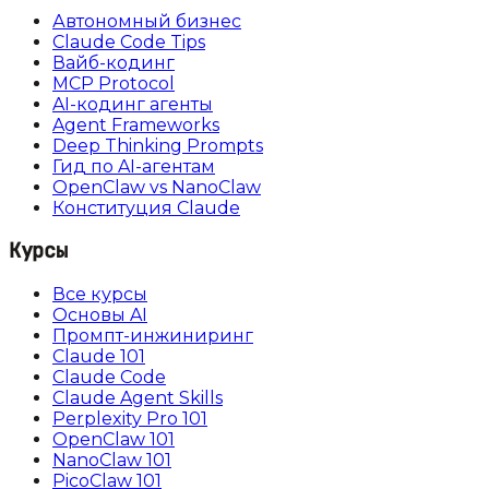
Автономный бизнес
Claude Code Tips
Вайб-кодинг
MCP Protocol
AI-кодинг агенты
Agent Frameworks
Deep Thinking Prompts
Гид по AI-агентам
OpenClaw vs NanoClaw
Конституция Claude
Курсы
Все курсы
Основы AI
Промпт-инжиниринг
Claude 101
Claude Code
Claude Agent Skills
Perplexity Pro 101
OpenClaw 101
NanoClaw 101
PicoClaw 101