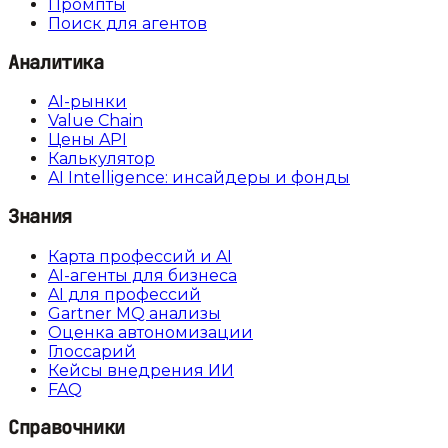
Промпты
Поиск для агентов
Аналитика
AI-рынки
Value Chain
Цены API
Калькулятор
AI Intelligence: инсайдеры и фонды
Знания
Карта профессий и AI
AI-агенты для бизнеса
AI для профессий
Gartner MQ анализы
Оценка автономизации
Глоссарий
Кейсы внедрения ИИ
FAQ
Справочники