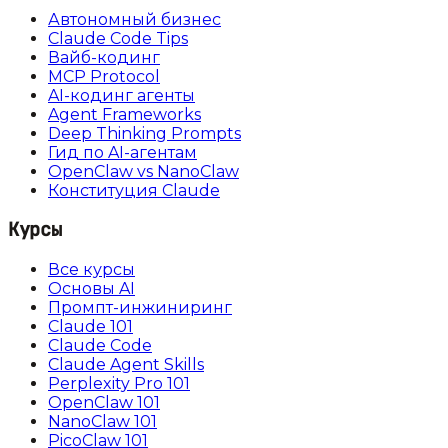
Автономный бизнес
Claude Code Tips
Вайб-кодинг
MCP Protocol
AI-кодинг агенты
Agent Frameworks
Deep Thinking Prompts
Гид по AI-агентам
OpenClaw vs NanoClaw
Конституция Claude
Курсы
Все курсы
Основы AI
Промпт-инжиниринг
Claude 101
Claude Code
Claude Agent Skills
Perplexity Pro 101
OpenClaw 101
NanoClaw 101
PicoClaw 101