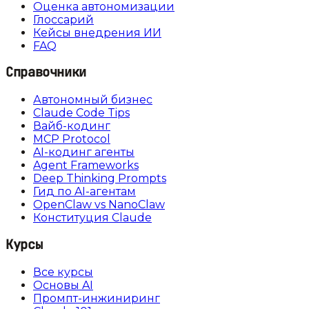
Оценка автономизации
Глоссарий
Кейсы внедрения ИИ
FAQ
Справочники
Автономный бизнес
Claude Code Tips
Вайб-кодинг
MCP Protocol
AI-кодинг агенты
Agent Frameworks
Deep Thinking Prompts
Гид по AI-агентам
OpenClaw vs NanoClaw
Конституция Claude
Курсы
Все курсы
Основы AI
Промпт-инжиниринг