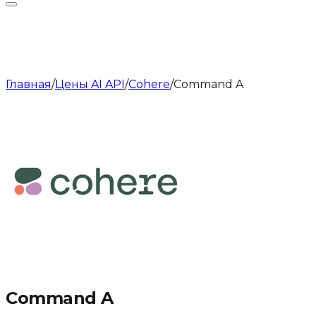
Главная
/
Цены AI API
/
Cohere
/
Command A
Command A