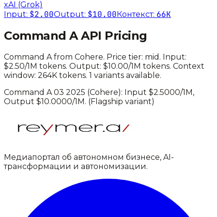
xAI (Grok)
$2.00
$10.00
66K
Input:
Output:
Контекст:
Command A
API Pricing
Command A
from
Cohere
. Price tier:
mid
.
Input:
$2.50/1M tokens. Output: $10.00/1M tokens.
Context
window: 264K tokens.
1 variants available.
Command A 03 2025
(
Cohere
): Input $
2.5000
/1M,
Output $
10.0000
/1M.
(Flagship variant)
Медиапортал об автономном бизнесе, AI-
трансформации и автономизации.