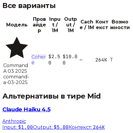
Все варианты
Пров
Inpu
Outp
Cach
Конт
Возмо
Модель
айде
t /
ut /
e / 1M
екст
жности
р
1M
1M
$2.5
$10.0
Coher
—
264K
T
e
0
0
Command
A 03 2025
command-
a-03-2025
Альтернативы в тире
Mid
Claude Haiku 4.5
Anthropic
$1.00
$5.00
264K
Input:
Output:
Контекст: