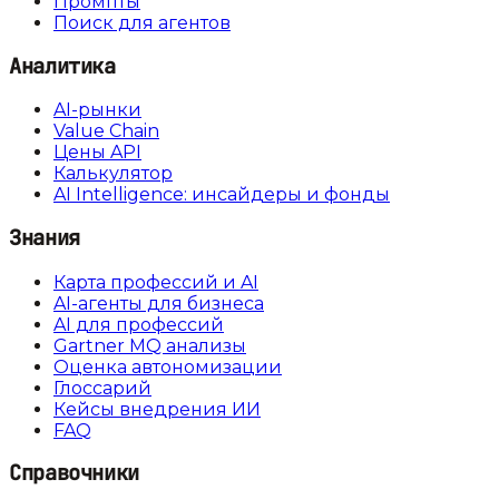
Промпты
Поиск для агентов
Аналитика
AI-рынки
Value Chain
Цены API
Калькулятор
AI Intelligence: инсайдеры и фонды
Знания
Карта профессий и AI
AI-агенты для бизнеса
AI для профессий
Gartner MQ анализы
Оценка автономизации
Глоссарий
Кейсы внедрения ИИ
FAQ
Справочники