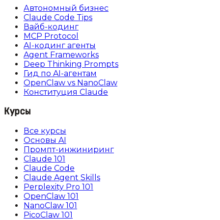
Автономный бизнес
Claude Code Tips
Вайб-кодинг
MCP Protocol
AI-кодинг агенты
Agent Frameworks
Deep Thinking Prompts
Гид по AI-агентам
OpenClaw vs NanoClaw
Конституция Claude
Курсы
Все курсы
Основы AI
Промпт-инжиниринг
Claude 101
Claude Code
Claude Agent Skills
Perplexity Pro 101
OpenClaw 101
NanoClaw 101
PicoClaw 101