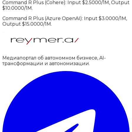
Command R Plus
(
Cohere
): Input $
2.5000
/1M, Output
$
10.0000
/1M.
Command R Plus
(
Azure OpenAI
): Input $
3.0000
/1M,
Output $
15.0000
/1M.
Медиапортал об автономном бизнесе, AI-
трансформации и автономизации.