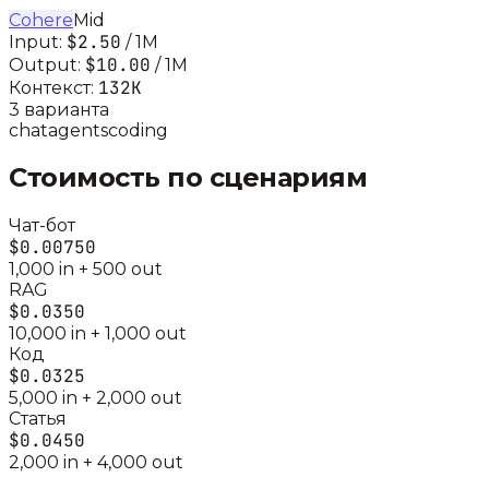
Cohere
Mid
$2.50
Input:
/ 1M
$10.00
Output:
/ 1M
132K
Контекст:
3
вариант
а
chat
agents
coding
Стоимость по сценариям
Чат-бот
$0.00750
1,000
in +
500
out
RAG
$0.0350
10,000
in +
1,000
out
Код
$0.0325
5,000
in +
2,000
out
Статья
$0.0450
2,000
in +
4,000
out