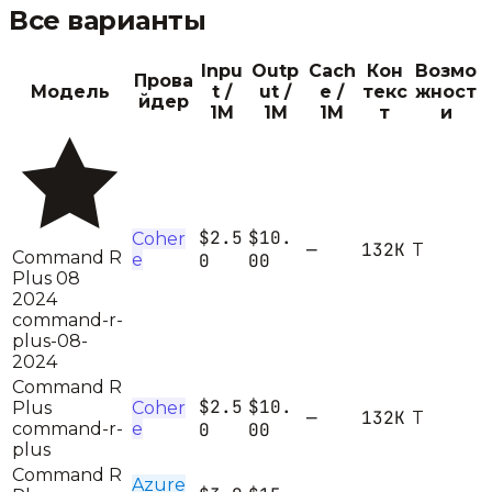
Все варианты
Inpu
Outp
Cach
Кон
Возмо
Прова
Модель
t /
ut /
e /
текс
жност
йдер
1M
1M
1M
т
и
$2.5
$10.
Coher
—
132K
T
Command R
e
0
00
Plus 08
2024
command-r-
plus-08-
2024
Command R
$2.5
$10.
Plus
Coher
—
132K
T
command-r-
e
0
00
plus
Command R
Azure