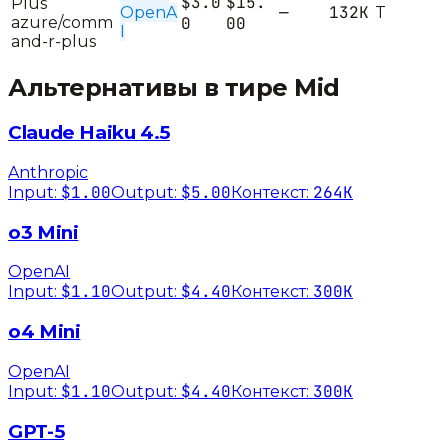
$3.0
$15.
Plus
—
132K
OpenA
T
azure/comm
0
00
I
and-r-plus
Альтернативы в тире
Mid
Claude Haiku 4.5
Anthropic
$1.00
$5.00
264K
Input:
Output:
Контекст:
o3 Mini
OpenAI
$1.10
$4.40
300K
Input:
Output:
Контекст:
o4 Mini
OpenAI
$1.10
$4.40
300K
Input:
Output:
Контекст:
GPT-5