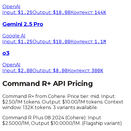
OpenAI
$1.25
$10.00
144K
Input:
Output:
Контекст:
Gemini 2.5 Pro
Google AI
$1.25
$10.00
1.1M
Input:
Output:
Контекст:
o3
OpenAI
$2.00
$8.00
300K
Input:
Output:
Контекст:
Command R+
API Pricing
Command R+
from
Cohere
. Price tier:
mid
.
Input:
$2.50/1M tokens. Output: $10.00/1M tokens.
Context
window: 132K tokens.
3 variants available.
Command R Plus 08 2024
(
Cohere
): Input
$
2.5000
/1M, Output $
10.0000
/1M.
(Flagship variant)