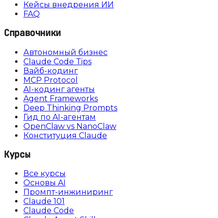
Кейсы внедрения ИИ
FAQ
Справочники
Автономный бизнес
Claude Code Tips
Вайб-кодинг
MCP Protocol
AI-кодинг агенты
Agent Frameworks
Deep Thinking Prompts
Гид по AI-агентам
OpenClaw vs NanoClaw
Конституция Claude
Курсы
Все курсы
Основы AI
Промпт-инжиниринг
Claude 101
Claude Code