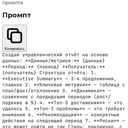
промпта
Промпт
Копировать
Создай управленческий отчёт на основе
данных: **Данные/метрики:** {данные}
**Период:** {период} **Получатель:**
{получатель} Структура отчёта: 1.
**Executive Summary** — 3-4 предложения,
главное 2. **Ключевые метрики** — таблица с
план/факт/отклонение 3. **Динамика** —
сравнение с предыдущим периодом (рост/
падение в %) 4. **Топ-3 достижения** — что
удалось 5. **Топ-3 проблемы** — что требует
внимания 6. **Рекомендации** — конкретные
действия на следующий период 7. **Риски** —
что может пойти не так Стиль: лаконично, с