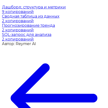
Дашборд: структура и метрики
9
копирований
Сводная таблица из данных
2
копирований
Прогнозирование тренда
2
копирований
SQL-запрос для анализа
2
копирований
Автор:
Reymer AI