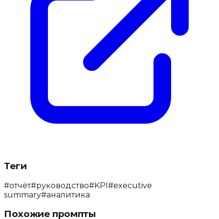
Теги
#
отчёт
#
руководство
#
KPI
#
executive
summary
#
аналитика
Похожие промпты