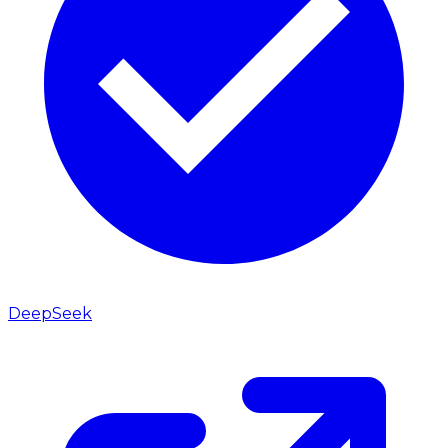
DeepSeek