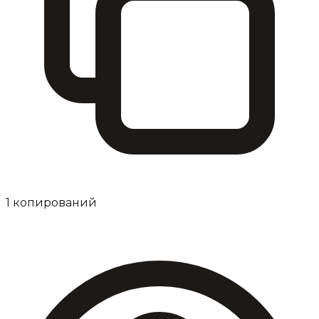
1
копирований