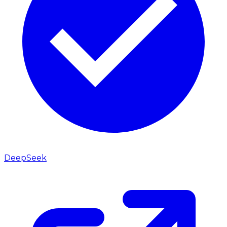
DeepSeek