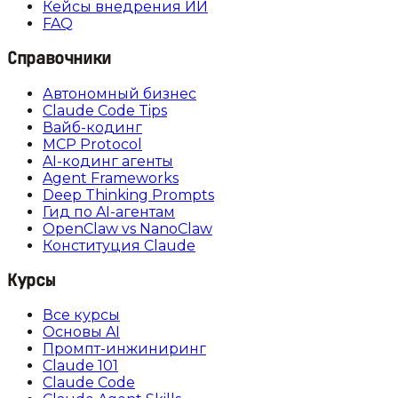
Кейсы внедрения ИИ
FAQ
Справочники
Автономный бизнес
Claude Code Tips
Вайб-кодинг
MCP Protocol
AI-кодинг агенты
Agent Frameworks
Deep Thinking Prompts
Гид по AI-агентам
OpenClaw vs NanoClaw
Конституция Claude
Курсы
Все курсы
Основы AI
Промпт-инжиниринг
Claude 101
Claude Code