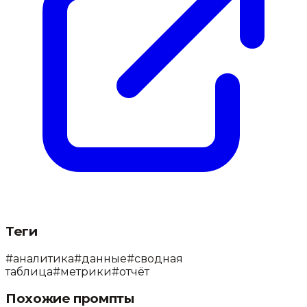
Теги
#
аналитика
#
данные
#
сводная
таблица
#
метрики
#
отчёт
Похожие промпты