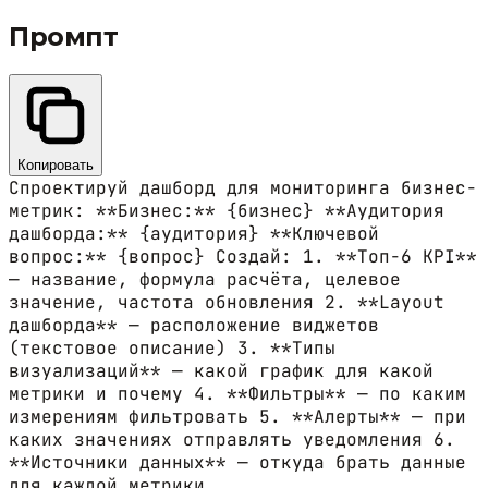
Промпт
Копировать
Спроектируй дашборд для мониторинга бизнес-
метрик: **Бизнес:** {бизнес} **Аудитория
дашборда:** {аудитория} **Ключевой
вопрос:** {вопрос} Создай: 1. **Топ-6 KPI**
— название, формула расчёта, целевое
значение, частота обновления 2. **Layout
дашборда** — расположение виджетов
(текстовое описание) 3. **Типы
визуализаций** — какой график для какой
метрики и почему 4. **Фильтры** — по каким
измерениям фильтровать 5. **Алерты** — при
каких значениях отправлять уведомления 6.
**Источники данных** — откуда брать данные
для каждой метрики