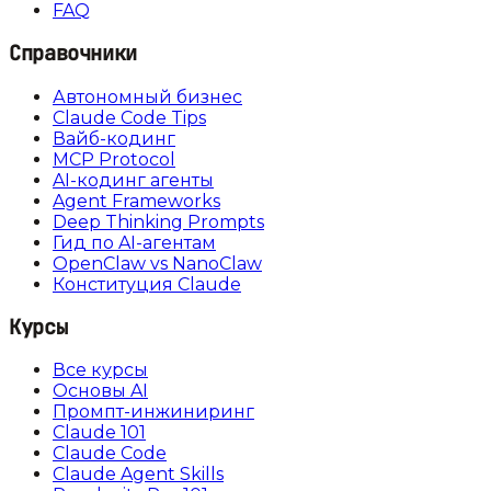
FAQ
Справочники
Автономный бизнес
Claude Code Tips
Вайб-кодинг
MCP Protocol
AI-кодинг агенты
Agent Frameworks
Deep Thinking Prompts
Гид по AI-агентам
OpenClaw vs NanoClaw
Конституция Claude
Курсы
Все курсы
Основы AI
Промпт-инжиниринг
Claude 101
Claude Code
Claude Agent Skills