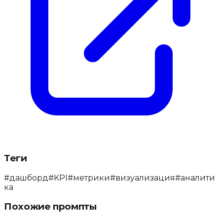
Теги
#
дашборд
#
KPI
#
метрики
#
визуализация
#
аналити
ка
Похожие промпты