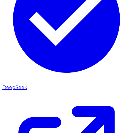
DeepSeek