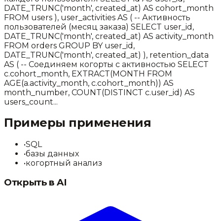
DATE_TRUNC('month', created_at) AS cohort_month
FROM users ), user_activities AS ( -- Активность
пользователей (месяц заказа) SELECT user_id,
DATE_TRUNC('month', created_at) AS activity_month
FROM orders GROUP BY user_id,
DATE_TRUNC('month', created_at) ), retention_data
AS ( -- Соединяем когорты с активностью SELECT
c.cohort_month, EXTRACT(MONTH FROM
AGE(a.activity_month, c.cohort_month)) AS
month_number, COUNT(DISTINCT c.user_id) AS
users_count...
Примеры применения
•
SQL
•
базы данных
•
когортный анализ
Открыть в AI