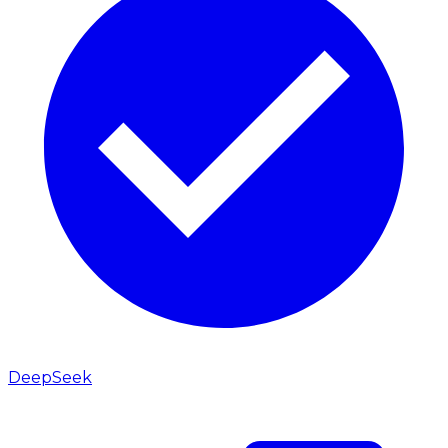
DeepSeek