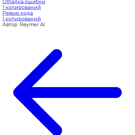
Отладка ошибки
1
копирований
Ревью кода
1
копирований
Автор:
Reymer AI