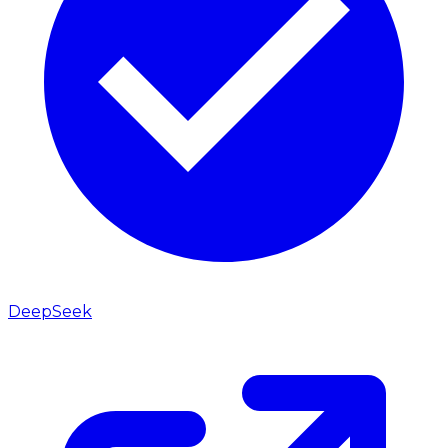
DeepSeek