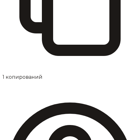
1
копирований