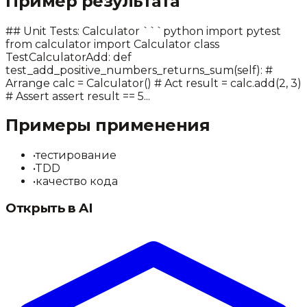
Пример результата
## Unit Tests: Calculator ```python import pytest
from calculator import Calculator class
TestCalculatorAdd: def
test_add_positive_numbers_returns_sum(self): #
Arrange calc = Calculator() # Act result = calc.add(2, 3)
# Assert assert result == 5...
Примеры применения
•
тестирование
•
TDD
•
качество кода
Открыть в AI