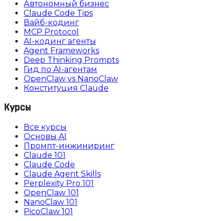
Автономный бизнес
Claude Code Tips
Вайб-кодинг
MCP Protocol
AI-кодинг агенты
Agent Frameworks
Deep Thinking Prompts
Гид по AI-агентам
OpenClaw vs NanoClaw
Конституция Claude
Курсы
Все курсы
Основы AI
Промпт-инжиниринг
Claude 101
Claude Code
Claude Agent Skills
Perplexity Pro 101
OpenClaw 101
NanoClaw 101
PicoClaw 101