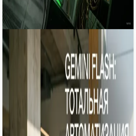
3
мин
24 июн.
Новость
·
Встроенное управление компьютером в
Gemini 3.5 Flash: переход к
универсальным ИИ-агентам
Google интегрировала функцию управления
компьютером напрямую в модель Gemini 3.5 Flash.
Это позволяет создавать автономных агентов для
работы в браузерах и настольных приложениях.
Google
Gemini
AI Agents
Computer Use