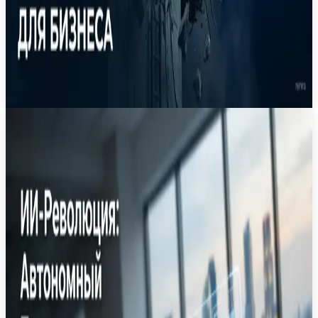
3
мин
9 июл.
Новость
·
OpenAI запускает ChatGPT Work: переход
от чат-бота к автономному агенту
Внедрение агента на базе новой модели GPT-5.6
позволяет автоматизировать многоэтапные
рабочие процессы, управлять файлами и
приложениями без постоянного участия
человека.
OpenAI
ChatGPT
AI Agents
GPT-5.6