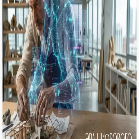
главные обновления недели
Обзор новых инструментов: как Codex превращает
рутину в автоматизированные навыки, а GPT-5.5-
Cyber помогает находить уязвимости в
программном обеспечении.
OpenAI
Codex
Claude
Автоматизация