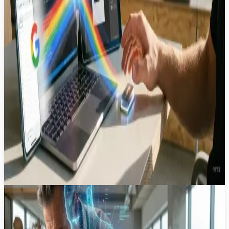
3
мин
23 июн.
Новость
·
Автоматизация рабочих процессов и
специализированные ИИ-модели: