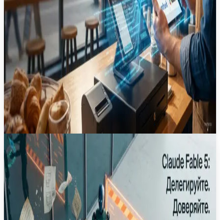
2
мин
19 июл.
Новость
·
Anthropic представила Claude Fable 5:
переход к автономным агентам для
сложных задач
Разбираем, как новая модель Anthropic меняет
подход к долгосрочным проектам в среде Claude