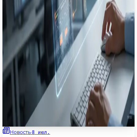
3
мин
8 июл.
Новость
·