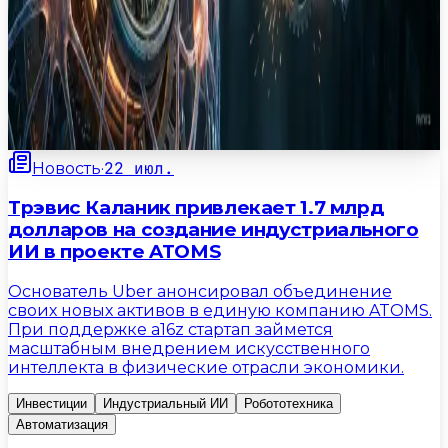
2
мин
22 июл.
Новость
·
Трэвис Каланик привлекает 1.7 млрд
долларов на создание индустриального
ИИ в проекте ATOMS
Основатель Uber анонсировал объединение
своих новых активов в единую компанию ATOMS.
При поддержке a16z стартап займется
масштабным внедрением искусственного
интеллекта в физические отрасли экономики.
Инвестиции
Индустриальный ИИ
Робототехника
Автоматизация