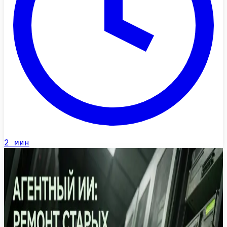
2
мин
24 июн.
Новость
·
Внедрение агентного ИИ в телекоме: как
KPN трансформирует клиентский сервис
Нидерландский оператор связи KPN переходит
от классических чат-ботов к агентному ИИ для