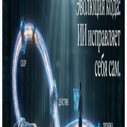
Руководство по превращению ручных проверок
кода в автоматизированные навыки,
позволяющие ИИ-агентам самостоятельно
находить и исправлять ошибки.
Claude Code
Anthropic
AI Agents
Разработка ПО