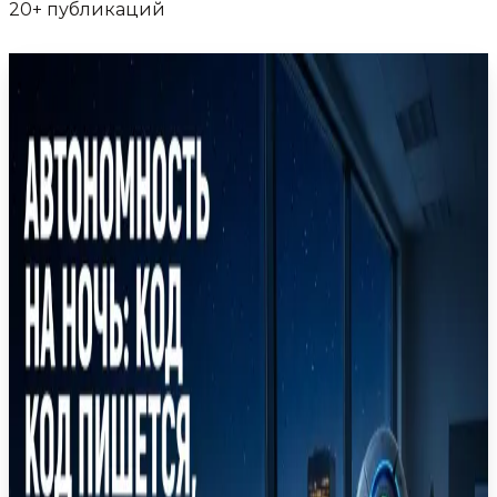
20+ публикаций
2 д
Новость
·
Автоматический режим в Claude Code:
как компании балансируют скорость и
безопасность ИИ-агентов
Anthropic сделала автоматический режим
стандартом в Claude Code. Разбираем, как Nuro,
Gusto и Garner Health используют агентов без
постоянного контроля человека, сохраняя
безопасность.
Anthropic
Claude Code
AI-агенты
Автоматизация