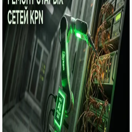
автоматизации поддержки. Разбираем, как
автономные системы меняют корпоративный
сектор.
Агентный ИИ
Телеком
Клиентский сервис
Автоматизация