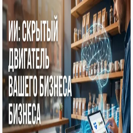
21 июл.
Новость
·
Программа OpenAI для малого бизнеса:
интеграция ChatGPT Work и обучение
предпринимателей
OpenAI запускает комплексную образовательную
и партнерскую программу для малого бизнеса.
Инициатива призвана помочь
предпринимателям автоматизировать рутину с
помощью ChatGPT Work и GPT-5.6.
OpenAI
ChatGPT Work
GPT-5.6
Малый бизнес