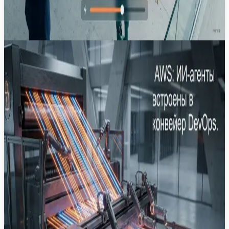
3
мин
14 июл.
Новость
·
Масштабирование агентного
тестирования: интеграция QA Studio от
AWS в CI/CD
AWS расширяет возможности QA Studio, добавляя
поддержку пакетного регрессионного
тестирования и интеграцию с конвейерами CI/CD
через интерфейс командной строки.
AWS
QA
CI/CD
Amazon Nova Act