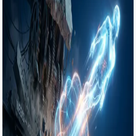
Переход от классической SaaS-модели к агентной
ИИ-архитектуре позволил компании сократить
сроки проектов SAP на 45 процентов и снизить
затраты на инфраструктуру.
AWS
Amazon Bedrock
SAP
Автоматизация