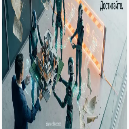
Cowork, смещая фокус с микроменеджмента на
полноценное делегирование.
Anthropic
Claude
AI Agents
LLM