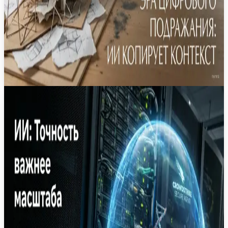
3
мин
23 июн.
Новость
·
NVIDIA представила набор инструментов
для создания специализированных
корпоративных ИИ-агентов
Платформа NVIDIA Agent Toolkit предлагает
модульную архитектуру для разработки и
безопасного развертывания отраслевых
цифровых помощников, интегрированных в
рабочие процессы компаний.
NVIDIA
AI Agents
Enterprise AI
Автоматизация