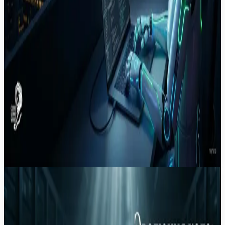
3
мин
22 июл.
Новость
·
Как работают циклы верификации в
Claude Code: автоматизация рутинных
проверок