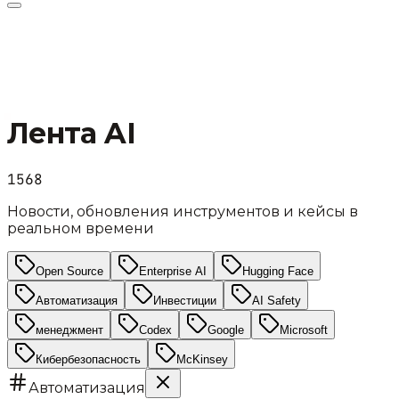
Лента AI
1568
Новости, обновления инструментов и кейсы в
реальном времени
Open Source
Enterprise AI
Hugging Face
Автоматизация
Инвестиции
AI Safety
менеджмент
Codex
Google
Microsoft
Кибербезопасность
McKinsey
Автоматизация