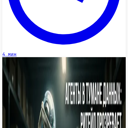
4
мин
27 июн.
Новость
·
Агентивные ИИ-системы в ритейле: как
автономные алгоритмы меняют
розничную торговлю
Разбираем, как переход от генеративного к
агентивному искусственному интеллекту
трансформирует розничную торговлю,
автоматизируя цепочки поставок и обслуживание
клиентов.