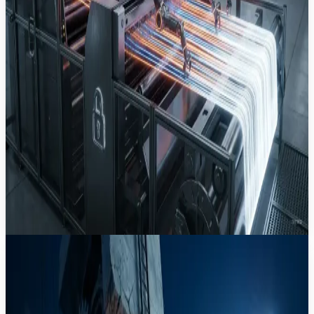
3
мин
10 июл.
Новость
·
Как KTern.AI автоматизировала миграцию
SAP с помощью ИИ-агентов на Amazon
Bedrock