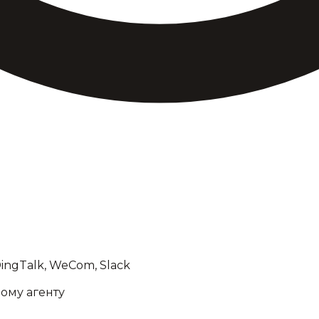
ngTalk, WeCom, Slack
ому агенту