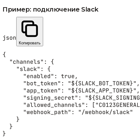
Пример: подключение Slack
json
Копировать
{

  "channels": {

    "slack": {

      "enabled": true,

      "bot_token": "${SLACK_BOT_TOKEN}",

      "app_token": "${SLACK_APP_TOKEN}",

      "signing_secret": "${SLACK_SIGNING
      "allowed_channels": ["C0123GENERAL
      "webhook_path": "/webhook/slack"

    }

  }

}