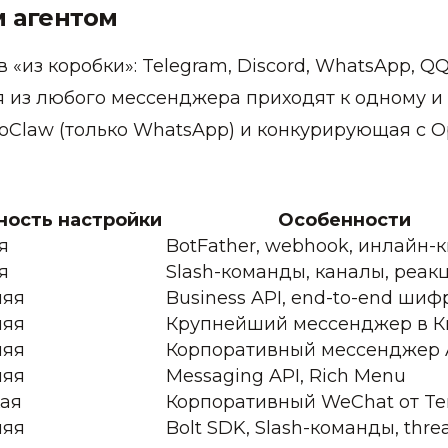
м агентом
з коробки»: Telegram, Discord, WhatsApp, QQ,
из любого мессенджера приходят к одному и т
noClaw (только WhatsApp) и конкурирующая с O
ость настройки
Особенности
я
BotFather, webhook, инлайн-
я
Slash-команды, каналы, реак
няя
Business API, end-to-end ши
няя
Крупнейший мессенджер в К
няя
Корпоративный мессенджер 
няя
Messaging API, Rich Menu
ая
Корпоративный WeChat от Te
няя
Bolt SDK, Slash-команды, thre