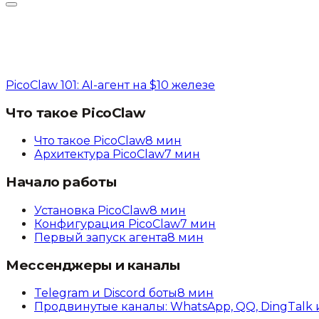
PicoClaw 101: AI-агент на $10 железе
Что такое PicoClaw
Что такое PicoClaw
8
мин
Архитектура PicoClaw
7
мин
Начало работы
Установка PicoClaw
8
мин
Конфигурация PicoClaw
7
мин
Первый запуск агента
8
мин
Мессенджеры и каналы
Telegram и Discord боты
8
мин
Продвинутые каналы: WhatsApp, QQ, DingTalk 