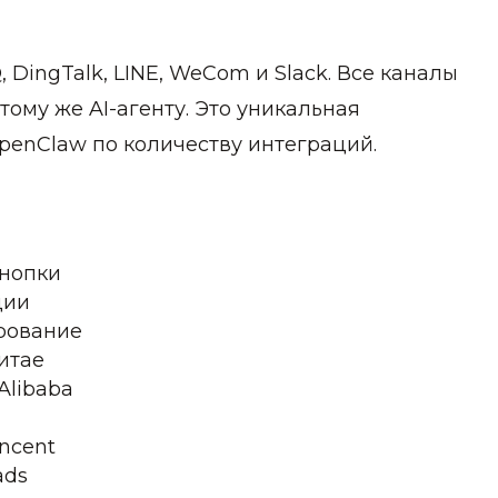
 DingTalk, LINE, WeCom и Slack. Все каналы
ому же AI-агенту. Это уникальная
penClaw по количеству интеграций.
кнопки
ции
фрование
итае
Alibaba
ncent
ads