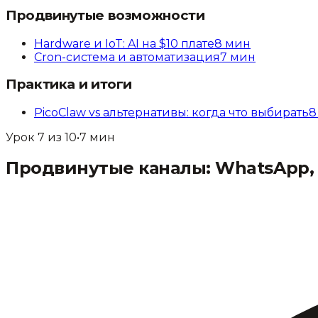
Продвинутые возможности
Hardware и IoT: AI на $10 плате
8
мин
Cron-система и автоматизация
7
мин
Практика и итоги
PicoClaw vs альтернативы: когда что выбирать
8
Урок
7
из
10
•
7
мин
Продвинутые каналы: WhatsApp, 