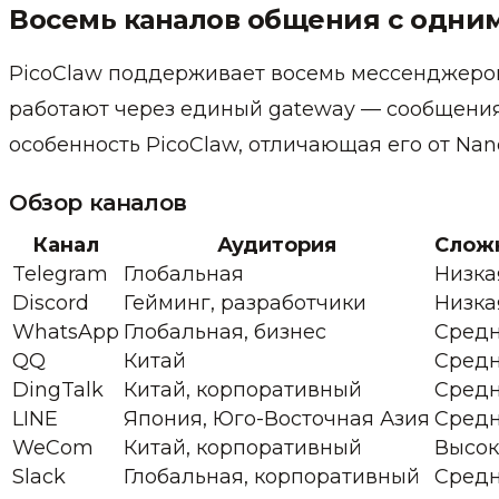
Восемь каналов общения с одни
PicoClaw поддерживает восемь мессенджеров «и
работают через единый gateway — сообщения 
особенность PicoClaw, отличающая его от Na
Обзор каналов
Канал
Аудитория
Сложн
Telegram
Глобальная
Низка
Discord
Гейминг, разработчики
Низка
WhatsApp
Глобальная, бизнес
Сред
QQ
Китай
Сред
DingTalk
Китай, корпоративный
Сред
LINE
Япония, Юго-Восточная Азия
Сред
WeCom
Китай, корпоративный
Высок
Slack
Глобальная, корпоративный
Сред