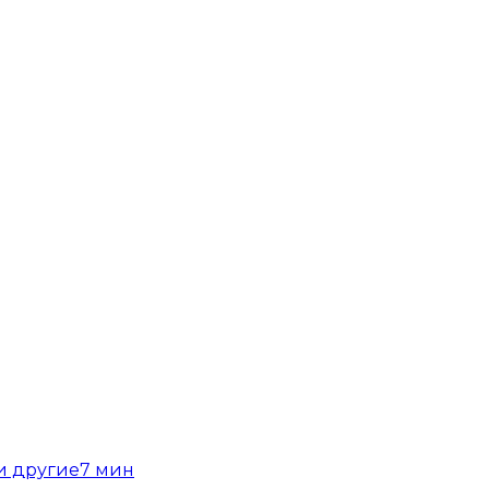
и другие
7
мин