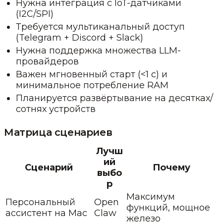
Нужна интеграция с IoT-датчиками
(I2C/SPI)
Требуется мультиканальный доступ
(Telegram + Discord + Slack)
Нужна поддержка множества LLM-
провайдеров
Важен мгновенный старт (<1 с) и
минимальное потребление RAM
Планируется развёртывание на десятках/
сотнях устройств
Матрица сценариев
Лучш
ий
Сценарий
Почему
выбо
р
Максимум
Персональный
Open
функций, мощное
ассистент на Mac
Claw
железо