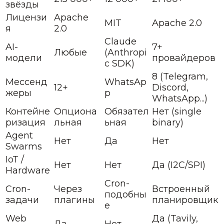
звёзды
Лицензи
Apache
MIT
Apache 2.0
я
2.0
Claude
AI-
7+
Любые
(Anthropi
модели
провайдеров
c SDK)
8 (Telegram,
Мессенд
WhatsAp
12+
Discord,
жеры
p
WhatsApp...)
Контейне
Опциона
Обязател
Нет (single
ризация
льная
ьная
binary)
Agent
Нет
Да
Нет
Swarms
IoT /
Нет
Нет
Да (I2C/SPI)
Hardware
Cron-
Cron-
Через
Встроенный
подобны
задачи
плагины
планировщик
е
Web
Да (Tavily,
Да
Нет