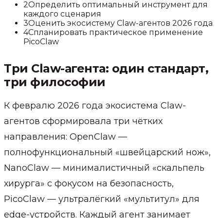
2
Определить оптимальный инструмент для
каждого сценария
3
Оценить экосистему Claw-агентов 2026 года
4
Спланировать практическое применение
PicoClaw
Три Claw-агента: один стандарт,
три философии
К февралю 2026 года экосистема Claw-
агентов сформировала три чётких
направления: OpenClaw —
полнофункциональный «швейцарский нож»,
NanoClaw — минималистичный «скальпель
хирурга» с фокусом на безопасность,
PicoClaw — ультралёгкий «мультитул» для
edge-устройств. Каждый агент занимает