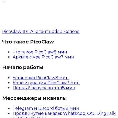
PicoClaw 101: AI-агент на $10 железе
Что такое PicoClaw
Что такое PicoClaw
8
мин
Архитектура PicoClaw
7
мин
Начало работы
Установка PicoClaw
8
мин
Конфигурация PicoClaw
7
мин
Первый запуск агента
8
мин
Мессенджеры и каналы
Telegram и Discord боты
8
мин
Продвинутые каналы: WhatsApp, QQ, DingTalk