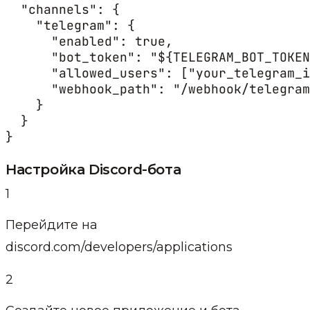
  "channels": {

    "telegram": {

      "enabled": true,

      "bot_token": "${TELEGRAM_BOT_TOKEN
      "allowed_users": ["your_telegram_i
      "webhook_path": "/webhook/telegram
    }

  }

}
Настройка Discord-бота
1
Перейдите на
discord.com/developers/applications
2