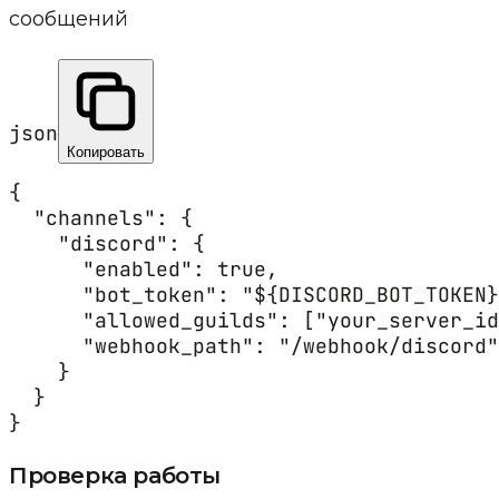
сообщений
json
Копировать
{

  "channels": {

    "discord": {

      "enabled": true,

      "bot_token": "${DISCORD_BOT_TOKEN}
      "allowed_guilds": ["your_server_id
      "webhook_path": "/webhook/discord"

    }

  }

}
Проверка работы