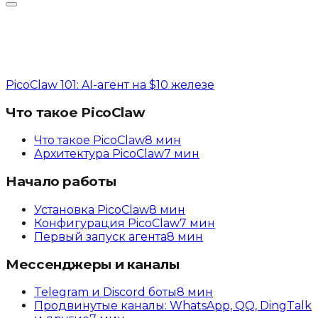
PicoClaw 101: AI-агент на $10 железе
Что такое PicoClaw
Что такое PicoClaw
8
мин
Архитектура PicoClaw
7
мин
Начало работы
Установка PicoClaw
8
мин
Конфигурация PicoClaw
7
мин
Первый запуск агента
8
мин
Мессенджеры и каналы
Telegram и Discord боты
8
мин
Продвинутые каналы: WhatsApp, QQ, DingTalk