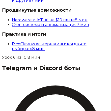
и другие
7
мин
Продвинутые возможности
Hardware и IoT: AI на $10 плате
8
мин
Cron-система и автоматизация
7
мин
Практика и итоги
PicoClaw vs альтернативы: когда что
выбирать
8
мин
Урок
6
из
10
•
8
мин
Telegram и Discord боты