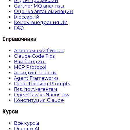
AI для профессий
Gartner MQ анализы
Оценка автономизации
Глоссарий
Кейсы внедрения ИИ
FAQ
Справочники
Автономный бизнес
Claude Code Tips
Вайб-кодинг
MCP Protocol
AI-кодинг агенты
Agent Frameworks
Deep Thinking Prompts
Гид по AI-агентам
OpenClaw vs NanoClaw
Конституция Claude
Курсы
Все курсы
Основы AI