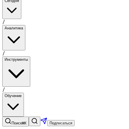
Сегодня
/
Аналитика
/
Инструменты
/
Обучение
⌘K
Поиск
Подписаться