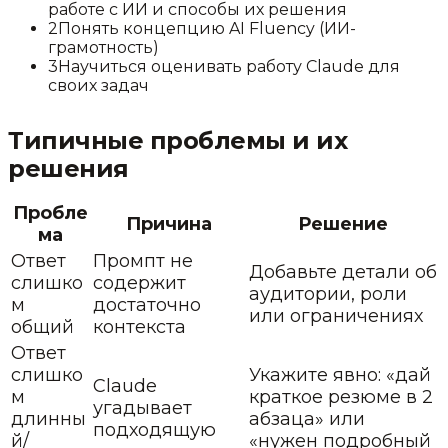
работе с ИИ и способы их решения
2
Понять концепцию AI Fluency (ИИ-
грамотность)
3
Научиться оценивать работу Claude для
своих задач
Типичные проблемы и их
решения
Пробле
Причина
Решение
ма
Ответ
Промпт не
Добавьте детали об
слишко
содержит
аудитории, роли
м
достаточно
или ограничениях
общий
контекста
Ответ
слишко
Укажите явно: «дай
Claude
м
краткое резюме в 2
угадывает
длинны
абзаца» или
подходящую
й/
«нужен подробный