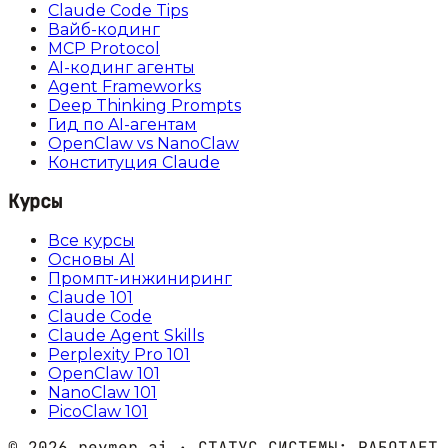
Claude Code Tips
Вайб-кодинг
MCP Protocol
AI-кодинг агенты
Agent Frameworks
Deep Thinking Prompts
Гид по AI-агентам
OpenClaw vs NanoClaw
Конституция Claude
Курсы
Все курсы
Основы AI
Промпт-инжиниринг
Claude 101
Claude Code
Claude Agent Skills
Perplexity Pro 101
OpenClaw 101
NanoClaw 101
PicoClaw 101
©
2026
reymer.ai · СТАТУС СИСТЕМЫ:
РАБОТАЕТ