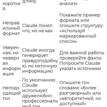
длину
коротки
анализ»
й
Покажите пример
формата или
Неправ
Claude понял
опишите структуру:
ильный
что, но не как
«используй
формат
маркированный
список»
Уверен
Claude иногда
ная, но
Для важной работы
генерирует
неверн
проверяйте факты.
правдоподобну
ая
Попросите Claude
ю, но неточную
информ
указать источники
информацию
ация
По умолчанию
Опишите тон
Claude
Неподх
словами: «более
использует
одящий
разговорный» или
дружелюбно-
тон
«авторитетный, но
профессиональ
доступный»
ный тон